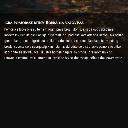
Igra pomorske bitke: Borba na valovima
Pomorske bitke bile su tema mnogih priča kroz istoriju, a sada ovo uzbuđenje
možete iskusiti uz našu onlajn gusarsku igru pod nazivom Armada Battle. Ova online
gusarska igra nudi igračima priliku da dominiraju morima. Kao kapetan vlastitog
broda, suočite se s neprijateljskim flotama, uključite se u strateške pomorske bitke i
uzdignite se do vrhunca iskustva borbenih igara na brodu. Igre mornaričkog
ratovanja testiraju vašu strategiju i vještine brzog donošenja odluka dok povećavate
nivo adrenalina uz borbu u stvarnom vremenu.
Igra brodske bitke: Vrijeme je da postanete admiral
U ovoj igri brodske bitke, igrači zapovijedaju vlastitim ratnim brodovima i bore se
protiv neprijateljskih armada. Igrači mogu nadograditi svoje brodove, dodati novo
oružje i oklop i trenirati svoju posadu. Ova online gusarska igra ostavlja vam
odgovornosti admirala. Koristite taktičku inteligenciju da uništite svoje neprijatelje i
postanete najmoćniji kapetan mora.
Online gusarska igra: Zaplovite u avanturu
Da biste bili uspješni u online piratskim igrama, potrebne su ne samo borbene
strategije, već i vještine istraživanja i diplomacije. U Armada Battle, pirati mogu ići u
lov na blago, otkrivati izgubljena ostrva i sklapati saveze s drugim piratima. Ova