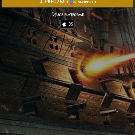
⬇ PREUZMI
(
)
Android
Druge platforme
iOS