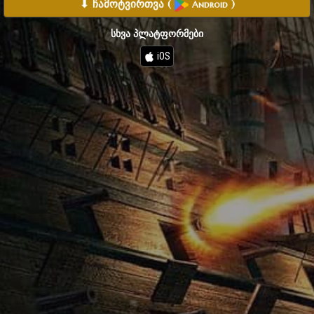
⬇ ჩამოტვირთვა
(
)
Android
სხვა პლატფორმები
iOS