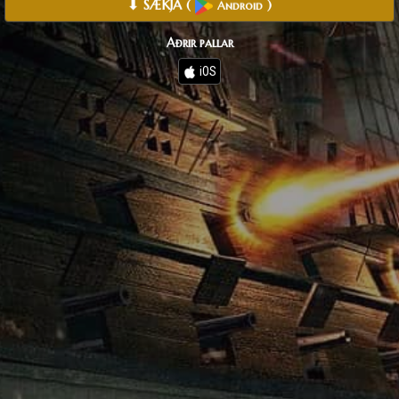
⬇ SÆKJA
(
)
Android
Aðrir pallar
iOS