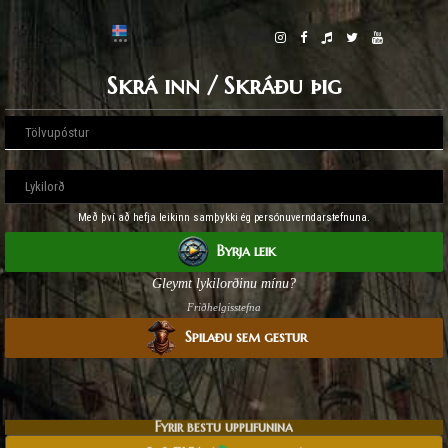
Skrá inn / Skráðu þig
Með því að hefja leikinn samþykki ég persónuverndarstefnuna.
Byrja leik
Gleymt lykilorðinu mínu?
Friðhelgisstefna
Spilaðu sem gestur
Fyrir bestu upplifunina