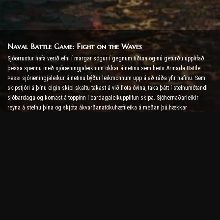
Naval Battle Game: Fight on the Waves
Sjóorrustur hafa verið efni í margar sögur í gegnum tíðina og nú geturðu upplifað
þessa spennu með sjóræningjaleiknum okkar á netinu sem heitir Armada Battle.
Þessi sjóræningjaleikur á netinu býður leikmönnum upp á að ráða yfir hafinu. Sem
skipstjóri á þínu eigin skipi skaltu takast á við flota óvina, taka þátt í stefnumótandi
sjóbardaga og komast á toppinn í bardagaleikupplifun skipa. Sjóhernaðarleikir
reyna á stefnu þína og skjóta ákvarðanatökuhæfileika á meðan þú hækkar
adrenalínstigið með rauntíma bardaga.
Skipabardagaleikur: Tími til að verða aðmíráll
Í þessum skipabardagaleik stjórna leikmenn eigin herskipum og taka á herskipum
óvina. Spilarar geta uppfært skip sín, bætt við nýjum vopnum og herklæðum og
þjálfað áhafnir sínar. Þessi sjóræningjaleikur á netinu skilur þig eftir ábyrgð
aðmíráls. Notaðu taktíska greind til að eyða óvinum þínum og verða öflugasti
skipstjóri hafsins.
Sjóræningjaleikur á netinu: Siglt á ævintýri
Til að ná árangri í sjóræningjaleikjum á netinu þarf ekki aðeins bardagaaðferðir
heldur einnig könnunar- og diplómatísk kunnáttu. Í Armada Battle geta sjóræningjar