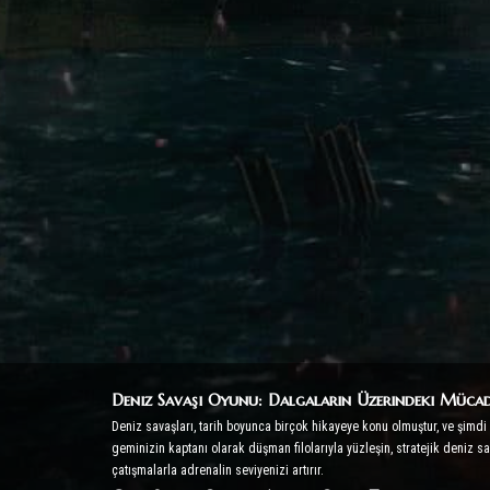
Deniz Savaşı Oyunu: Dalgaların Üzerindeki Mücad
Deniz savaşları, tarih boyunca birçok hikayeye konu olmuştur, ve şimd
geminizin kaptanı olarak düşman filolarıyla yüzleşin, stratejik deniz sa
çatışmalarla adrenalin seviyenizi artırır.