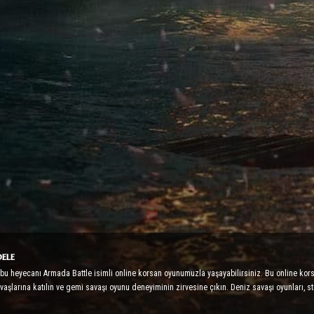
ele
i bu heyecanı Armada Battle isimli online korsan oyunumuzla yaşayabilirsiniz. Bu online ko
vaşlarına katılın ve gemi savaşı oyunu deneyiminin zirvesine çıkın. Deniz savaşı oyunları, st