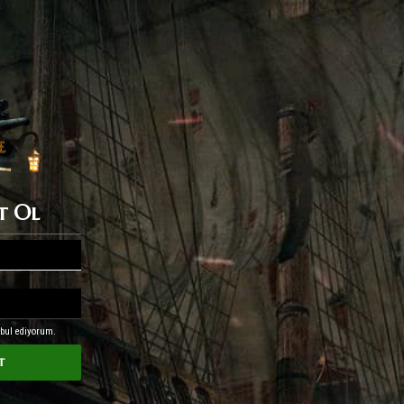
ıt Ol
abul ediyorum.
t