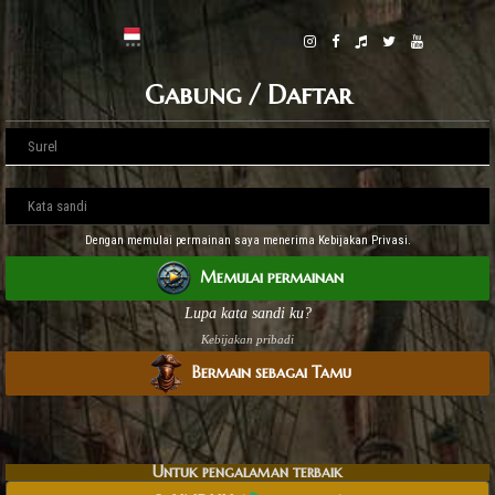
Gabung / Daftar
Dengan memulai permainan saya menerima Kebijakan Privasi.
Memulai permainan
Lupa kata sandi ku?
Kebijakan pribadi
Bermain sebagai Tamu
Untuk pengalaman terbaik