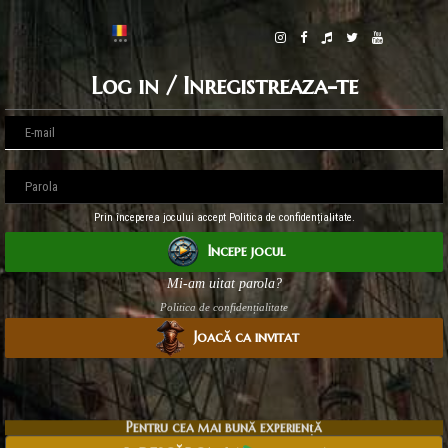
Log in / Inregistreaza-te
Prin începerea jocului accept Politica de confidențialitate.
Incepe jocul
Mi-am uitat parola?
Politica de confidențialitate
Joacă ca invitat
Pentru cea mai bună experiență