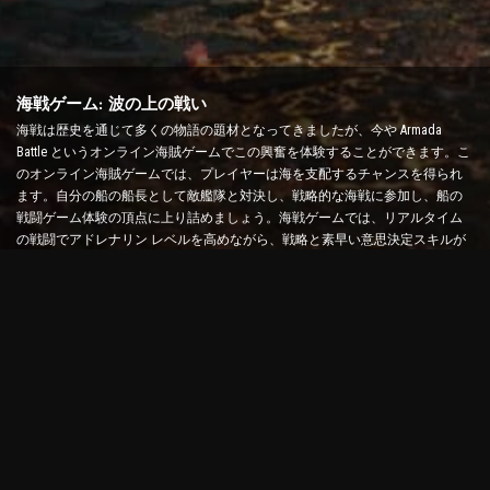
海戦ゲーム: 波の上の戦い
海戦は歴史を通じて多くの物語の題材となってきましたが、今や Armada
Battle というオンライン海賊ゲームでこの興奮を体験することができます。こ
のオンライン海賊ゲームでは、プレイヤーは海を支配するチャンスを得られ
ます。自分の船の船長として敵艦隊と対決し、戦略的な海戦に参加し、船の
戦闘ゲーム体験の頂点に上り詰めましょう。海戦ゲームでは、リアルタイム
の戦闘でアドレナリン レベルを高めながら、戦略と素早い意思決定スキルが
試されます。
艦船バトルゲーム: 提督になる時間
この船バトル ゲームでは、プレイヤーは自分の軍艦を指揮して敵艦隊に挑み
ます。プレイヤーは船をアップグレードしたり、新しい武器や装甲を追加し
たり、乗組員を訓練したりできます。このオンライン海賊ゲームでは、提督
としての責任を負います。戦術的知性を活用して敵を破壊し、最強の船長に
なりましょう。
オンライン海賊ゲーム: 冒険に出発
オンライン海賊ゲームで成功するには、戦闘戦略だけでなく、探索や外交ス
キルも必要です。Armada Battle では、海賊は宝探しに出かけたり、失われた