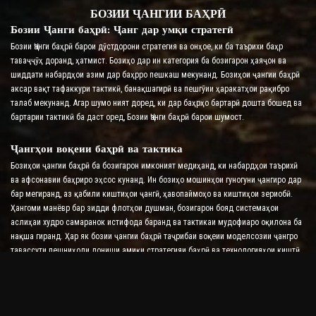
БОЗИИ ҶАНГИИ БАҲРӢ
Бозии Ҷанги баҳрӣ: Ҷанг дар умқи стратегӣ
Бозии Ҷанги баҳрӣ барои дӯстдорони стратегия ва онҳое, ки ба таърихи баҳр
таваҷҷӯҳ доранд, ҳатмист. Бозиҳо дар ин категория ба бозигарон ҳаяҷон ва
шиддати набардҳои азим дар баҳрро пешкаш мекунанд. Бозиҳои ҷангии баҳрӣ
аксар вақт тафаккури тактикӣ, банақшагирӣ ва пешгӯии ҳаракатҳои рақибро
талаб мекунанд. Агар шумо ният доред, ки дар баҳрҳо бартарӣ дошта бошед ва
бартарии тактикӣ ба даст оред, Бозии Ҷанги баҳрӣ барои шумост.
Ҷангҳои воқеии баҳрӣ ва тактика
Бозиҳои ҷангии баҳрӣ ба бозигарон имконият медиҳанд, ки набардҳои таърихӣ
ва афсонавии баҳриро эҳсос кунанд. Ин бозиҳо мошинҳои гуногуни ҷангиро дар
бар мегиранд, аз қабили киштиҳои ҷангӣ, ҳавопаймоҳо ва киштиҳои зериобӣ.
Ҳангоми манёвр бар зидди флотҳои душман, бозигарон бояд системаҳои
аслиҳаи худро самаранок истифода баранд ва тактикаи мудофиаро оқилона ба
нақша гиранд. Ҳар як бозии ҷангии баҳрӣ таҷрибаи воқеии моделсозии ҷангро
тавассути пешниҳоди дониши амиқи стратегияи баҳрӣ ва технологияҳои киштӣ
таъмин мекунад.
Аренаҳои мултипликатори ва рақобат
Бозиҳои ҷангии баҳрӣ аксар вақт режимҳои мултипликатори онлайнро дар бар