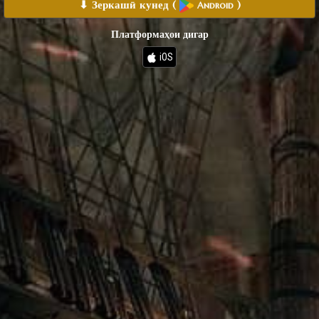
⬇ Зеркашӣ кунед
(
)
Android
Платформаҳои дигар
iOS