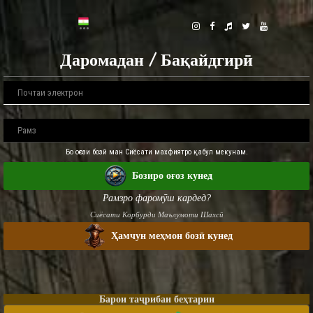
Даромадан / Бақайдгирӣ
Бо оғози бозӣ ман Сиёсати махфиятро қабул мекунам.
Бозиро оғоз кунед
Рамзро фаромӯш кардед?
Сиёсати Корбурди Маълумоти Шахсӣ
Ҳамчун меҳмон бозӣ кунед
Барои таҷрибаи беҳтарин