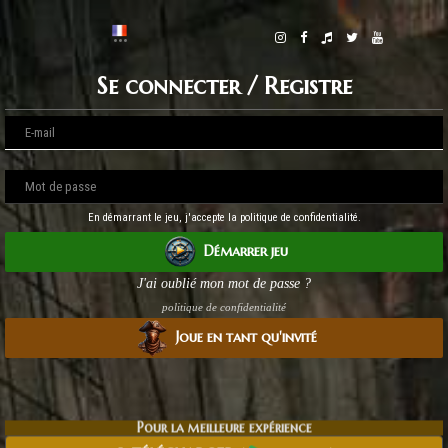
Se connecter / Registre
En démarrant le jeu, j'accepte la politique de confidentialité.
Démarrer jeu
J'ai oublié mon mot de passe ?
politique de confidentialité
Joue en tant qu'invité
Pour la meilleure expérience