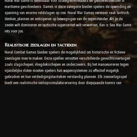
Naval War Game is onmisbaar voor strategieliefhebbers en geïnteresseerden in
maritieme geschiedenis. Games in deze categorie bieden spelers de opwinding en
spanning van enorme veldslagen op zee. Naval War Games vereisen vaak tactisch
denken, plannen en anticiperen op bewegingen van de tegenstander. Als je de
zeeën wilt domineren en tactische superioriteit wilt verwerven, dan is Sea War Game
iets voor jou.
Realistische zeeslagen en tactieken
Naval Combat Games bieden spelers de mogelijkheid om historische en fictieve
zeeslagen mee te maken. Deze spellen omvatten verschillende gevechtsvoertuigen
zoals slagschepen, vliegdekschepen en onderzeeërs. Bij het manoeuvreren tegen
vijandelijke vloten moeten spelers hun wapensystemen zo effectief mogelijk
gebruiken en hun verdedigingstactieken verstandig plannen. Elk zeeoorlogsspel
biedt een realistische oorlogssimulatie-ervaring door diepgaande kennis van
marinestrategie en scheepstechnologieën te bieden.
Multiplayer-arena's en competitie
Naval Combat Games bevatten vaak online multiplayer-modi. Spelers kunnen het
opnemen tegen rivalen over de hele wereld, allianties vormen en hun dominantie
over de zeeën uitbreiden. Dit sociale en competitieve aspect vereist dat spelers hun
strategieën voortdurend verbeteren en zich aanpassen aan verschillende
gevechtsscenario's.