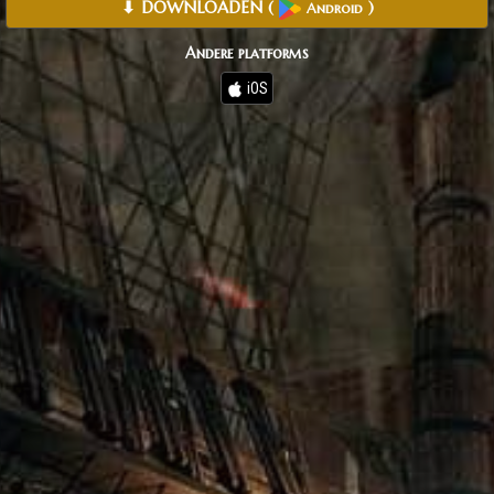
⬇ DOWNLOADEN
(
)
Android
Andere platforms
iOS