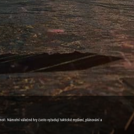
moři. Námořní válečné hry často vyžadují taktické myšlení, plánování a