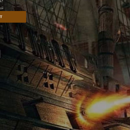
o?
ajů
st