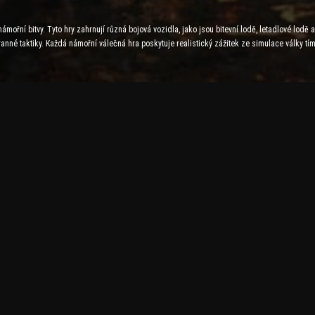
mořní bitvy. Tyto hry zahrnují různá bojová vozidla, jako jsou bitevní lodě, letadlové lodě 
anné taktiky. Každá námořní válečná hra poskytuje realistický zážitek ze simulace války tím
 mohou bojovat s rivaly po celém světě, uzavírat aliance a rozšiřovat svou nadvládu na moří
 Vysoce kvalitní grafika, dynamické povětrnostní podmínky a realistická námořní fyzika děla
, což zajišťuje, že každá hra je jedinečná a náročná.
 bitvy, kombinující strategii a akci. Vytvořte si vlastní strategii námořní bitvy, vyzvěte ne
vednosti
 strategii a schopnosti rychlého rozhodování. Tyto hry jsou navrženy tak, aby hráčům poskyt
ými bitvami nebo zcela fiktivních. V této kategorii se výzvy zvyšují s každou úrovní a scho