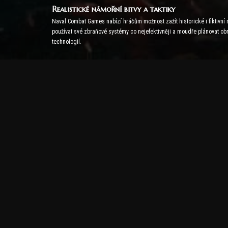
Realistické námořní bitvy a taktiky
Naval Combat Games nabízí hráčům možnost zažít historické i fiktivní ná
používat své zbraňové systémy co nejefektivněji a moudře plánovat obr
technologií.
Arény pro více hráčů a soutěž
Námořní bojové hry často obsahují online režimy pro více hráčů. Hráči
zlepšovali své strategie a přizpůsobovali se různým scénářům bitvy.
Vizuální a technologické inovace
Naval Battle Game také vyniká technologickými a vizuálními inovacemi.
zajišťuje, že nepřátelé předvádějí realistické a nepředvídatelné pohyby
Sea Battle Game je ideální volbou pro každého, kdo je zvědavý na námořní
Námořní válečné hry: Otestujte si své taktické do
Kategorie Naval War Games nabízí působivý herní svět, který kombinuje
hráčům příležitost ovládnout moře ve scénářích inspirovaných historick
Hry, které nabízejí rozmanitost