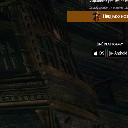
Zapomněli jste své hesl
Zásady ochrany osobních úd
Hrej jako ho
Jiné platformy
iOS
Android