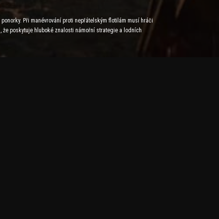
a ponorky. Při manévrování proti nepřátelským flotilám musí hráči
, že poskytuje hluboké znalosti námořní strategie a lodních
ch. Tento sociální a konkurenční aspekt vyžaduje, aby hráči neustále
jí námořní bitvy pohlcující. Pokročilá umělá inteligence navíc
přátelské flotily a postupujte směrem k ovládnutí moří.
ly vzrušení a taktickou hloubku námořních bitev. Námořní bitvy dávají
pnosti hráčů strategického myšlení jsou neustále testovány.