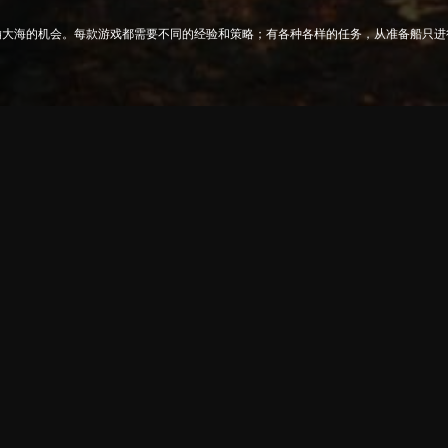
瀚大海的机会。每款游戏都需要不同的经验和策略；有各种各样的任务，从准备船只进
。逼真的海浪运动、天气条件的动态效果和详细的船舶模型为玩家提供了身临其境的航
斗。这些社交功能将船舶游戏类别从单纯的策略和模拟游戏转变为一个充满活力的在线
即开始您自己的航海冒险，成为公海的主人。
说是必不可少的。这些游戏让您可以深入海洋深处，指挥自己的舰队，并与敌方舰队进
个方面：从武器系统到导航，从发动机功率到船员管理。此外，战术情报在海战中极为