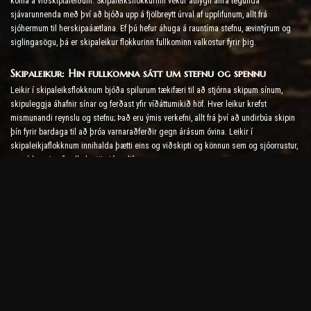
koma á viðskiptaleiðum. Skipaleiksflokkurinn vekur athygli allra tegunda
sjávarunnenda með því að bjóða upp á fjölbreytt úrval af upplifunum, allt frá
sjóhermum til herskipaáætlana. Ef þú hefur áhuga á rauntíma stefnu, ævintýrum og
siglingasögu, þá er skipaleikur flokkurinn fullkominn valkostur fyrir þig.
Skipaleikur: Hin fullkomna sátt um stefnu og spennu
Leikir í skipaleiksflokknum bjóða spilurum tækifæri til að stjórna skipum sínum,
skipuleggja áhafnir sínar og ferðast yfir víðáttumikið höf. Hver leikur krefst
mismunandi reynslu og stefnu; Það eru ýmis verkefni, allt frá því að undirbúa skipin
þín fyrir bardaga til að þróa varnaraðferðir gegn árásum óvina. Leikir í
skipaleikjaflokknum innihalda þætti eins og viðskipti og könnun sem og sjóorrustur,
og ná þannig yfir alla þætti sjóupplifunar.
Skipaleikur: Grafík og raunsæi
Leikir í skipaleikjaflokknum eru þekktir fyrir hágæða grafík og vandað smáatriði.
Raunhæfar ölduhreyfingar hafsins, kraftmikil áhrif veðurskilyrða og nákvæm líkön af
skipum veita leikmönnum yfirgnæfandi sjóupplifun. Þessir leikir koma með spennu í
sjóbardaga og spennu ævintýra á úthafinu á skjáinn þinn.
Skipaleikur: Félagsleg samskipti og fjölspilunarstillingar
Margir skipaleikir leyfa spilurum að mynda bandalög við aðra skipstjóra um allan