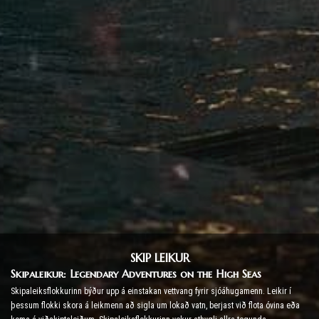
SKIP LEIKUR
Skipaleikur: Legendary Adventures on the High Seas
Skipaleiksflokkurinn býður upp á einstakan vettvang fyrir sjóáhugamenn. Leikir í
þessum flokki skora á leikmenn að sigla um lokað vatn, berjast við flota óvina eða