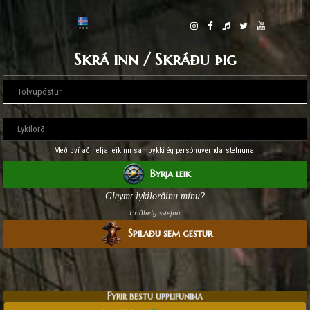
Skrá inn / Skráðu þig
Með því að hefja leikinn samþykki ég persónuverndarstefnuna.
Byrja leik
Gleymt lykilorðinu mínu?
Friðhelgisstefna
Spilaðu sem gestur
Fyrir bestu upplifunina