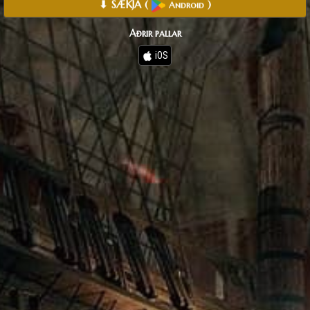
⬇ SÆKJA
(
)
Android
Aðrir pallar
iOS