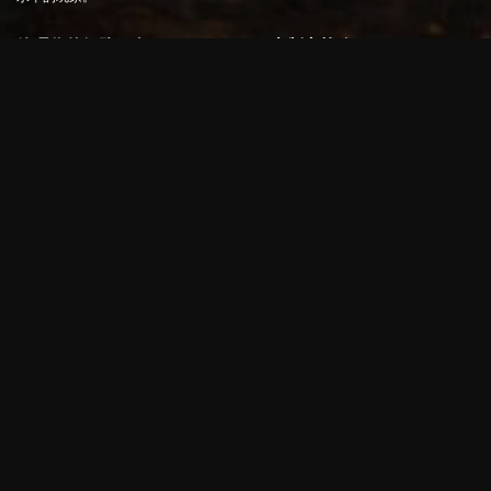
管理你的舰队：在 Armada Games 中制定战略
在 Armada 游戏中，成功的关键是明智地管理你的舰队并制定针对敌人的优越战
术。玩家可以选择船只类型，强化装备，并制定详细计划以在各种战斗场景中
击败敌人。每艘船都有独特的能力和挑战，因此每次遭遇战都会考验玩家的战
略思维能力。
舰队游戏中的战术深度
舰队游戏为玩家提供了广泛的战略选择，不仅包括进攻，还包括防守、侦察和
结盟。利用海图寻找敌人的弱点、改变天气条件以利于自己以及在发生碰撞时
做出正确的操作是此类游戏的核心要素。
多人舰队挑战
大多数舰队游戏都提供在线多人游戏模式，因此玩家可以与世界各地的对手竞
争并参与全球排名系统。玩家可以与朋友或随机玩家组队，在战略战争游戏中
结成联盟，巩固他们在海上的统治地位。
视觉和音效带来的丰富体验
舰队游戏不仅以战略深度给玩家留下深刻印象，还以视觉和音效给玩家留下深
刻印象。详细的舰船模型、逼真的水物理效果和战斗中听到的炮声为体验这些