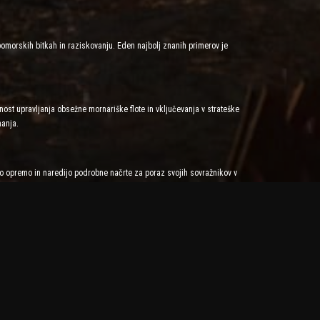
omorskih bitkah in raziskovanju. Eden najbolj znanih primerov je
nost upravljanja obsežne mornariške flote in vključevanja v strateške
manja.
vojo opremo in naredijo podrobne načrte za poraz svojih sovražnikov v
ništev. Iskanje sovražnikovih šibkih točk z uporabo pomorskih kart,
gralci se lahko združijo s prijatelji ali naključnimi igralci,