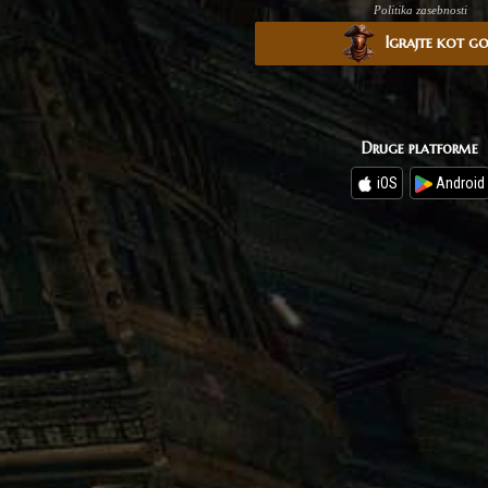
Politika zasebnosti
Igrajte kot g
Druge platforme
iOS
Android