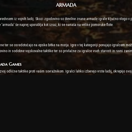
ARMADA
edvsem iz vojnih ladij. Skozi zgodovino so številne znane armade igrale ključno vlogo v p
 'armada' še naprej uporablja kot izraz, ki se nanaša na velike pomorske flote.
jne ter se osredotočajo na epske bitke na morju. Igre v tej kategoriji ponujajo igralcem mož
no in sodobne vojskovalne taktike ter so privlačne za igralce vseh starosti in ravni zani
rmada Games
zvoj odlične taktike proti vašim sovražnikom. Igralci lahko izberejo vrste ladij, okrepijo s
 izzive, tako da vsako srečanje preizkusi sposobnosti strateškega razmišljanja igralcev.
učno ne samo z napadi, ampak tudi z obrambo, izvajanjem izvidovanja in oblikovanjem zavez
eru trka so med ključnimi elementi iger v tej kategoriji.
ralci tekmujejo z nasprotniki po vsem svetu in sodelujejo v globalnem sistemu razvrščanja. I
o na morjih.