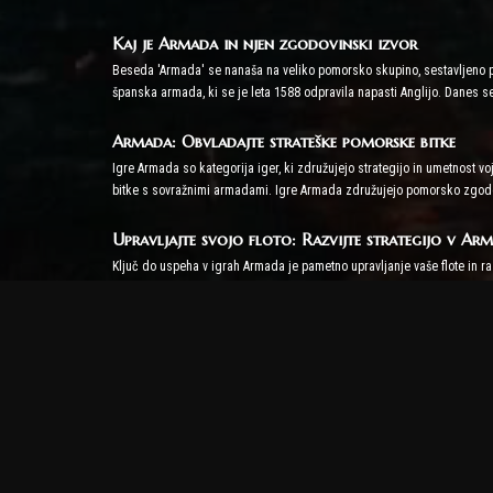
Kaj je Armada in njen zgodovinski izvor
Beseda 'Armada' se nanaša na veliko pomorsko skupino, sestavljeno pr
španska armada, ki se je leta 1588 odpravila napasti Anglijo. Danes se
Armada: Obvladajte strateške pomorske bitke
Igre Armada so kategorija iger, ki združujejo strategijo in umetnost vo
bitke s sovražnimi armadami. Igre Armada združujejo pomorsko zgodovi
Upravljajte svojo floto: Razvijte strategijo v A
Ključ do uspeha v igrah Armada je pametno upravljanje vaše flote in ra
različnih bojnih scenarijih. Vsaka ladja ima edinstvene sposobnosti in
Taktična globina v igrah Armada
Igre Armada ponujajo igralcem široko paleto strateških možnosti, vklj
spreminjanje vremenskih razmer v vašo korist in pravilni manevri v prim
Armada izzivi za več igralcev
Večina iger armada ima spletne načine za več igralcev, tako da lahko ig
oblikujejo zavezništva v strateških vojnih igrah in utrdijo svojo prevlad