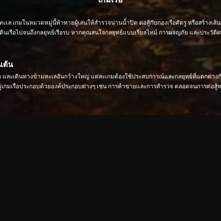
เล เกมในหมวดหมู่นี้ท้าทายผู้เล่นให้สำรวจน่านน้ำปิด ต่อสู้กับกองเรือศัตรู หรือสร้างเ
รือไปจนถึงกลยุทธ์เรือรบ หากคุณสนใจกลยุทธ์แบบเรียลไทม์ การผจญภัย และประวัติศาสต
เต้น
เรือ และเดินทางข้ามทะเลอันกว้างใหญ่ แต่ละเกมต้องใช้ประสบการณ์และกลยุทธ์ที่แตกต่า
่เกมเรือประกอบด้วยองค์ประกอบต่างๆ เช่น การค้าขายและการสำรวจ ตลอดจนการต่อสู้ท
สร้างขึ้นอย่างพิถีพิถัน การเคลื่อนไหวของคลื่นในทะเลที่สมจริง เอฟเฟกต์ไดนามิกของส
และความตื่นเต้นของการผจญภัยในทะเลหลวงมาสู่หน้าจอของคุณ
วโลกและแข่งขันในการต่อสู้ออนไลน์ คุณสมบัติโซเชียลเหล่านี้เปลี่ยนหมวดหมู่เกมเรือจา
ารแล่นเรือใบ เริ่มการผจญภัยทางทะเลของคุณเองวันนี้และกลายเป็นเจ้าแห่งท้องทะเลหล