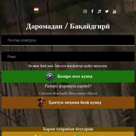
Даромадан / Бақайдгирӣ
Бо оғози бозӣ ман Сиёсати махфиятро қабул мекунам.
Бозиро оғоз кунед
Рамзро фаромӯш кардед?
Сиёсати Корбурди Маълумоти Шахсӣ
Ҳамчун меҳмон бозӣ кунед
Барои таҷрибаи беҳтарин