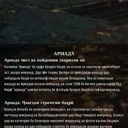
АРМАДА
Армада чист ва пайдоиши таърихии он
Калимаи 'Армада' ба гурӯҳи бузурги баҳрӣ, ки асосан аз киштиҳои ҷангӣ иборат
аст, ишора мекунад. Дар тӯли таърих, бисёре аз армадаҳои машҳур дар
набардҳои баҳрӣ ва иктишоф нақши муҳим бозидаанд. Яке аз намунаҳои
машҳур ин Армадаи испанӣ мебошад, ки соли 1588 ба Англия ҳамла карда буд.
Имрӯз “армада” ҳамчун истилоҳ ба флотҳои бузурги баҳрӣ истифода мешавад.
Армада: Ҷангҳои стратегии баҳрӣ
Бозиҳои Armada як категорияи бозиҳоест, ки стратегия ва санъати ҷангро
муттаҳид мекунанд ва ба набардҳои эпикӣ дар баҳр тамаркуз мекунанд. Бозиҳо
дар ин категория ба бозигарон имконият медиҳанд, ки флоти васеъи баҳриро
идора кунанд ва дар набардҳои стратегӣ бо армадаҳои душман иштирок