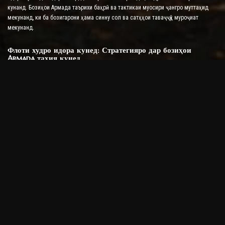
кунанд. Бозиҳои Армада таърихи баҳрӣ ва тактикаи муосири ҷангро муттаҳид
мекунанд, ки ба бозигарони ҳама синну сол ва сатҳҳои таваҷҷӯҳ муроҷиат
мекунанд.
Флоти худро идора кунед: Стратегияро дар бозиҳои
Armada таҳия кунед
Калиди муваффақият дар бозиҳои Армада ин идора кардани флоти худ ва
таҳияи тактикаи олӣ бар зидди душманони шумост. Бозингарон метавонанд
намудҳои киштиҳоро интихоб кунанд, таҷҳизоти худро мустаҳкам кунанд ва
нақшаҳои муфассалро барои мағлуб кардани душманони худ дар сенарияҳои
гуногуни ҷанг созанд. Ҳар як киштӣ қобилиятҳо ва мушкилоти беназир дорад, аз
ин рӯ ҳар як вохӯрӣ қобилияти тафаккури стратегии бозигаронро месанҷад.
Амиқии тактикӣ дар бозиҳои Армада
Бозиҳои Армада ба бозигарон доираи васеи имконоти стратегиро пешниҳод
мекунанд, аз ҷумла на танҳо ҳамла, балки муҳофизат, гузаронидани разведка
ва ташкили иттифоқҳо. Ҷустуҷӯи нуқтаҳои заиф аз душман бо истифода аз
диаграммаҳои баҳрӣ, табдил додани шароити обу ҳаво ба нафъи худ ва анҷом
додани манёврҳои дуруст дар сурати бархӯрд аз унсурҳои аслии бозиҳо дар ин
категория мебошанд.