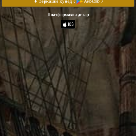
⬇ Зеркашӣ кунед
(
)
Android
Платформаҳои дигар
iOS