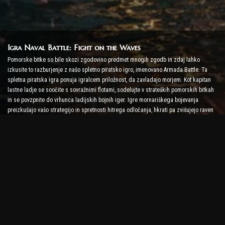
Igra Naval Battle: Fight on the Waves
Pomorske bitke so bile skozi zgodovino predmet mnogih zgodb in zdaj lahko
izkusite to razburjenje z našo spletno piratsko igro, imenovano Armada Battle. Ta
spletna piratska igra ponuja igralcem priložnost, da zavladajo morjem. Kot kapitan
lastne ladje se soočite s sovražnimi flotami, sodelujte v strateških pomorskih bitkah
in se povzpnite do vrhunca ladijskih bojnih iger. Igre mornariškega bojevanja
preizkušajo vašo strategijo in spretnosti hitrega odločanja, hkrati pa zvišujejo raven
adrenalina z bojem v realnem času.
Igra Ship Battle: Čas je, da postanete admiral
V tej igri Ship Battle igralci poveljujejo svojim vojaškim ladjam in se spopadajo s
sovražnikovo armado. Igralci lahko nadgradijo svoje ladje, dodajo nova orožja in
oklepe ter urijo svoje posadke. Ta spletna piratska igra vas prepušča odgovornostim
admirala. Uporabite taktično inteligenco, da uničite svoje sovražnike in postanite
najmočnejši kapitan morja.
Spletna piratska igra: Odpluj na pustolovščino
Da bi bili uspešni v spletnih piratskih igrah, niso potrebne le bojne strategije, ampak
tudi raziskovalne in diplomske sposobnosti. V Armada Battle se lahko pirati podajo