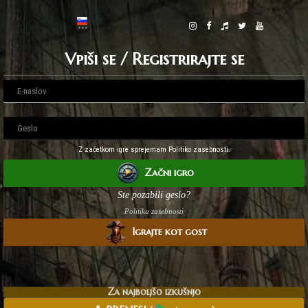
Vpiši se / Registrirajte se
Z začetkom igre sprejemam Politiko zasebnosti.
Začni igro
Ste pozabili geslo?
Politika zasebnosti
Igrajte kot gost
Za najboljšo izkušnjo