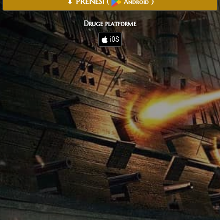
⬇ PRENESI
(
)
Android
Druge platforme
iOS