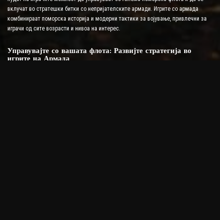
вклучат во стратешки битки со непријателските армади. Игрите со армада
комбинираат поморска историја и модерни тактики за војување, привлечни за
играчи од сите возрасти и нивоа на интерес.
Управувајте со вашата флота: Развијте стратегија во
игрите на Армада
Клучот за успехот во игрите на Армада е мудро да управувате со вашата флота
и да развиете супериорни тактики против вашите непријатели. Играчите можат
да избираат типови на бродови, да ја зајакнат својата опрема и да прават
детални планови како да ги победат своите непријатели во различни борбени
сценарија. Секој брод има уникатни способности и предизвици, така што секоја
средба ги тестира способностите за стратешко размислување на играчите.
Тактичка длабочина во игрите на армада
Игрите „Армада“ им нудат на играчите широк спектар на стратешки опции,
вклучувајќи не само напад, туку и одбрана, спроведување на извидување и
формирање сојузи. Пронаоѓањето на слабите точки на непријателот со помош
на морските карти, вртењето на временските услови во ваша корист и
правењето правилни маневри во случај на судир се меѓу основните елементи на
игрите од оваа категорија.