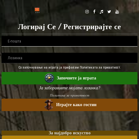
Логирај Се / Регистрирајте се
Со започнување на играта ја прифаќам Политиката за приватност.
Започнете ја играта
Ја заборавивте мојата лозинка?
Политика за приватност
Играјте како гостин
За најдобро искуство