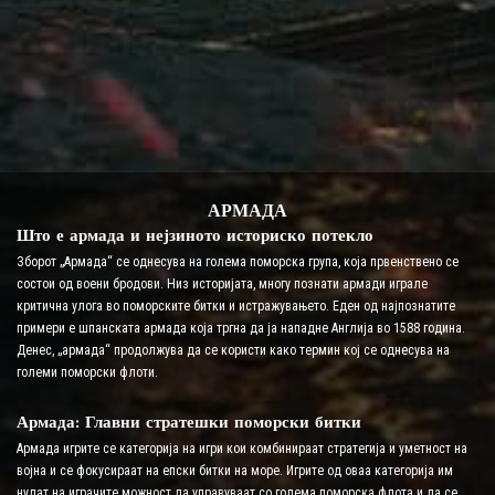
АРМАДА
Што е армада и нејзиното историско потекло
Зборот „Армада“ се однесува на голема поморска група, која првенствено се
состои од воени бродови. Низ историјата, многу познати армади играле
критична улога во поморските битки и истражувањето. Еден од најпознатите
примери е шпанската армада која тргна да ја нападне Англија во 1588 година.
Денес, „армада“ продолжува да се користи како термин кој се однесува на
големи поморски флоти.
Армада: Главни стратешки поморски битки
Армада игрите се категорија на игри кои комбинираат стратегија и уметност на
војна и се фокусираат на епски битки на море. Игрите од оваа категорија им
нудат на играчите можност да управуваат со голема поморска флота и да се