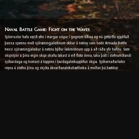
Naval Battle Game: Fight on the Waves
Sjóorrustur hafa verið efni í margar sögur í gegnum tíðina og nú geturðu upplifað
þessa spennu með sjóræningjaleiknum okkar á netinu sem heitir Armada Battle.
Þessi sjóræningjaleikur á netinu býður leikmönnum upp á að ráða yfir hafinu. Sem
skipstjóri á þínu eigin skipi skaltu takast á við flota óvina, taka þátt í stefnumótandi
sjóbardaga og komast á toppinn í bardagaleikupplifun skipa. Sjóhernaðarleikir
reyna á stefnu þína og skjóta ákvarðanatökuhæfileika á meðan þú hækkar
adrenalínstigið með rauntíma bardaga.
Skipabardagaleikur: Tími til að verða aðmíráll
Í þessum skipabardagaleik stjórna leikmenn eigin herskipum og taka á herskipum
óvina. Spilarar geta uppfært skip sín, bætt við nýjum vopnum og herklæðum og
þjálfað áhafnir sínar. Þessi sjóræningjaleikur á netinu skilur þig eftir ábyrgð
aðmíráls. Notaðu taktíska greind til að eyða óvinum þínum og verða öflugasti
skipstjóri hafsins.
Sjóræningjaleikur á netinu: Siglt á ævintýri
Til að ná árangri í sjóræningjaleikjum á netinu þarf ekki aðeins bardagaaðferðir
heldur einnig könnunar- og diplómatísk kunnáttu. Í Armada Battle geta sjóræningjar