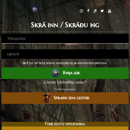
Skrá inn / Skráðu þig
Með því að hefja leikinn samþykki ég persónuverndarstefnuna.
Byrja leik
Gleymt lykilorðinu mínu?
Friðhelgisstefna
Spilaðu sem gestur
Fyrir bestu upplifunina