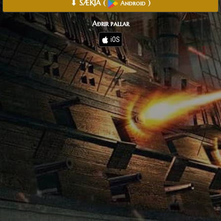
⬇ SÆKJA
(
)
Android
Aðrir pallar
iOS