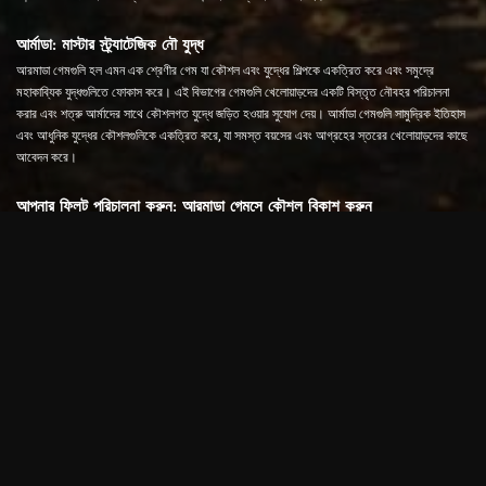
আর্মাডা: মাস্টার স্ট্র্যাটেজিক নৌ যুদ্ধ
আরমাডা গেমগুলি হল এমন এক শ্রেণীর গেম যা কৌশল এবং যুদ্ধের শিল্পকে একত্রিত করে এবং সমুদ্রে
মহাকাব্যিক যুদ্ধগুলিতে ফোকাস করে। এই বিভাগের গেমগুলি খেলোয়াড়দের একটি বিস্তৃত নৌবহর পরিচালনা
করার এবং শত্রু আর্মাদের সাথে কৌশলগত যুদ্ধে জড়িত হওয়ার সুযোগ দেয়। আর্মাডা গেমগুলি সামুদ্রিক ইতিহাস
এবং আধুনিক যুদ্ধের কৌশলগুলিকে একত্রিত করে, যা সমস্ত বয়সের এবং আগ্রহের স্তরের খেলোয়াড়দের কাছে
আবেদন করে।
আপনার ফ্লিট পরিচালনা করুন: আরমাডা গেমসে কৌশল বিকাশ করুন
আরমাডা গেমে সাফল্যের চাবিকাঠি হল আপনার বহরকে বুদ্ধিমানের সাথে পরিচালনা করা এবং আপনার শত্রুদের
বিরুদ্ধে উচ্চতর কৌশল বিকাশ করা। খেলোয়াড়রা জাহাজের ধরন বেছে নিতে পারে, তাদের সরঞ্জাম শক্তিশালী
করতে পারে এবং বিভিন্ন যুদ্ধের পরিস্থিতিতে তাদের শত্রুদের পরাজিত করার জন্য বিস্তারিত পরিকল্পনা করতে
পারে। প্রতিটি জাহাজের অনন্য ক্ষমতা এবং চ্যালেঞ্জ রয়েছে, তাই প্রতিটি এনকাউন্টার খেলোয়াড়দের কৌশলগত
চিন্তা করার ক্ষমতা পরীক্ষা করে।
আরমাডা গেমসে কৌশলগত গভীরতা
আরমাডা গেমগুলি খেলোয়াড়দের বিস্তৃত কৌশলগত বিকল্পগুলি অফার করে, যার মধ্যে কেবল আক্রমণ করাই নয়,
রক্ষা করা, পুনরুদ্ধার করা এবং জোট গঠন করা। সমুদ্রের চার্ট ব্যবহার করে শত্রুর দুর্বল পয়েন্টগুলি খুঁজে বের করা,
আবহাওয়ার পরিস্থিতি আপনার অনুকূলে পরিবর্তন করা এবং সংঘর্ষের ক্ষেত্রে সঠিক কৌশলগুলি করা এই বিভাগে
গেমগুলির মূল উপাদানগুলির মধ্যে একটি।