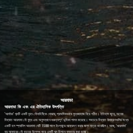
আরমাডা
আরমাডা কি এবং এর ঐতিহাসিক উৎপত্তি
'আর্মাডা' শব্দটি একটি বৃহৎ নৌবাহিনীকে বোঝায়, প্রাথমিকভাবে যুদ্ধজাহাজ নিয়ে গঠিত। ইতিহাস জুড়ে, অনেক
বিখ্যাত আরমাদা নৌ যুদ্ধ এবং অনুসন্ধানে গুরুত্বপূর্ণ ভূমিকা পালন করেছে। সবচেয়ে বিখ্যাত উদাহরণগুলির মধ্যে
একটি হল স্প্যানিশ আরমাদা যেটি 1588 সালে ইংল্যান্ডে আক্রমণ করার জন্য যাত্রা করেছিল। আজ, 'আরমাদা'
বড় আকারের নৌ বহরের উল্লেখ করে একটি শব্দ হিসাবে ব্যবহার করা হচ্ছে।