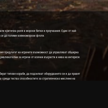
ли критична роля в морски битки и проучвания. Един от най-
щ се до големи военноморски флоти.
гория предлагат на играчите възможност да управляват обширна
ривлекателни за играчи от всички възрасти и нива на интереси.
бират типове кораби, да подсилват оборудването си и да правят
ка среща тества способностите за стратегическо мислене на
миране на съюзи. Намирането на слабите места на врага с помощта
те елементи на игрите в тази категория.