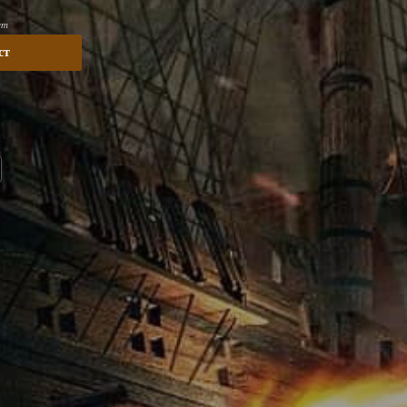
ст
ст