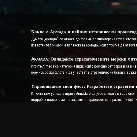
Какво е Армада и нейния исторически произход
Думата „Армада“ се отнася до голяма военноморска група, състоя
известните примери е испанската армада, която тръгна да атакув
Armada: Овладейте стратегическите морски бит
Игрите Armada са категория игри, които комбинират стратегия и и
военноморска флота и да участват в стратегически битки с враже
Управлявайте своя флот: Разработете стратегия
Ключът към успеха в игрите Armada е да управлявате мъдро своя 
подробни планове за поражение на враговете си в различни бойни
играчите.
Тактическа дълбочина в Armada Games
Игрите Armada предлагат на играчите широк набор от стратегичес
на морски карти, обръщането на метеорологичните условия във ва