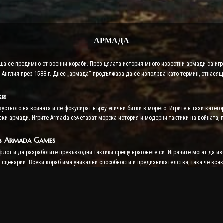
АРМАДА
ща се предимно от военни кораби. През цялата история много известни армади са игра
а Англия през 1588 г. Днес „армада“ продължава да се използва като термин, отнася
ки
зкуството на войната и се фокусират върху епични битки в морето. Игрите в тази кате
ски армади. Игрите Armada съчетават морска история и модерни тактики на войната, п
 в Armada Games
флот и да разработите превъзходни тактики срещу враговете си. Играчите могат да из
 сценарии. Всеки кораб има уникални способности и предизвикателства, така че вся
ки опции, включително не само атака, но и защита, провеждане на разузнаване и фор
ша полза и извършването на правилните маневри в случай на сблъсък са сред основни