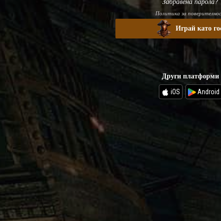
Забравена парола?
Политика за поверително
Играй като го
Други платформи
iOS
Android