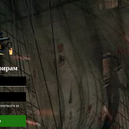
рирам
Политиката за
а