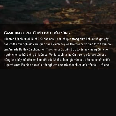
Game hải chiến: Chiến đấu trên sóng
Các trận hải chiến đã là chủ đề của nhiều câu chuyện trong suốt lịch sử và giờ đây
bạn có thể trải nghiệm cảm giác phấn khích này với trò chơi cướp biển trực tuyến có
tên Armada Battle của chúng tôi. Trò chơi cướp biển trực tuyến này mang đến cho
người chơi cơ hội thống trị biển cả. Với tư cách là thuyền trưởng của con tàu của
riêng bạn, hãy đối đầu với hạm đội của kẻ thù, tham gia vào các trận hải chiến chiến
lược và vươn lên đỉnh cao của trải nghiệm chơi trò chơi chiến đấu trên tàu. Trò chơi
chiến tranh hải quân kiểm tra chiến lược và kỹ năng ra quyết định nhanh chóng của
bạn đồng thời tăng mức adrenaline của bạn bằng chiến đấu thời gian thực.
Trò chơi chiến đấu trên tàu: Đã đến lúc trở thành đô đốc
Trong Trò chơi chiến đấu trên tàu này, người chơi chỉ huy tàu chiến của riêng mình
và đối đầu với hạm đội của kẻ thù. Người chơi có thể nâng cấp tàu của mình, thêm vũ
khí và áo giáp mới cũng như huấn luyện thủy thủ đoàn của mình. Trò chơi cướp biển
trực tuyến này giao cho bạn trách nhiệm của một đô đốc. Sử dụng trí thông minh
chiến thuật để tiêu diệt kẻ thù của bạn và trở thành thuyền trưởng mạnh mẽ nhất trên
biển.