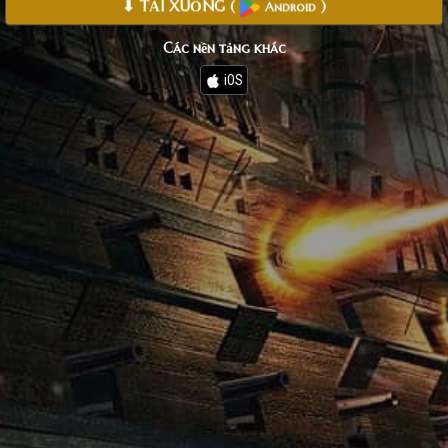
⬇ TẢI XUỐNG
(
)
Android
Các nền tảng khác
iOS