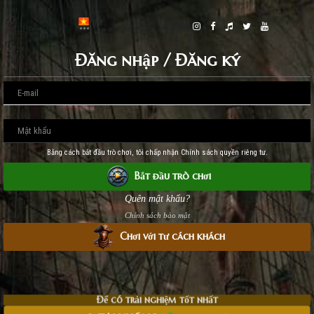
Đăng nhập / Đăng ký
Bằng cách bắt đầu trò chơi, tôi chấp nhận Chính sách quyền riêng tư.
Bắt đầu trò chơi
Quên mật khẩu?
Chính sách bảo mật
Chơi với tư cách khách
Để có trải nghiệm tốt nhất