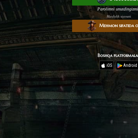
Parolimni unutdingizm
Maxfiylik siyosati
Mehmon sifatida 
Boshqa platformala
iOS
Android