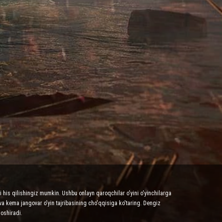
 his qilishingiz mumkin. Ushbu onlayn qaroqchilar o'yini o'yinchilarga
va kema jangovar o'yin tajribasining cho'qqisiga ko'taring. Dengiz
 oshiradi.