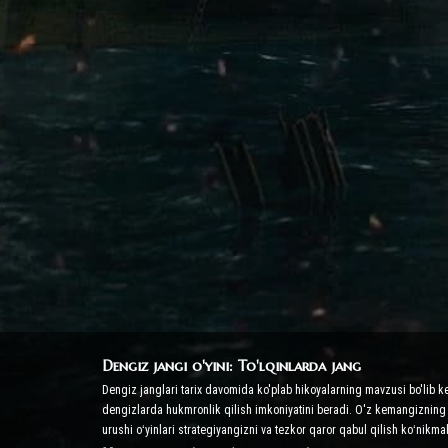
Dengiz jangi o'yini: To'lqinlarda jang
Dengiz janglari tarix davomida ko'plab hikoyalarning mavzusi bo'lib k
dengizlarda hukmronlik qilish imkoniyatini beradi. O'z kemangizning k
urushi oʻyinlari strategiyangizni va tezkor qaror qabul qilish koʻnikma