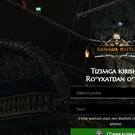
Tizimga kiris
Roʻyxatdan oʻ
O'yinni boshlash orqali men Maxfiylik si
qilaman.
O'yinni boshl