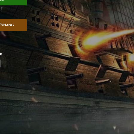
i?
o'ynang
r