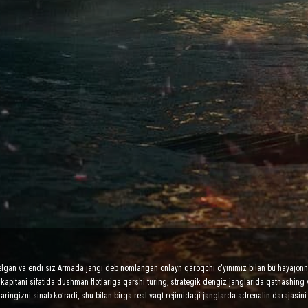
elgan va endi siz Armada jangi deb nomlangan onlayn qaroqchi o'yinimiz bilan bu hayajonni
apitani sifatida dushman flotlariga qarshi turing, strategik dengiz janglarida qatnashing 
laringizni sinab koʻradi, shu bilan birga real vaqt rejimidagi janglarda adrenalin darajasini