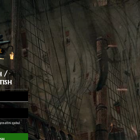
h /
tish
yosatini qabul
ash