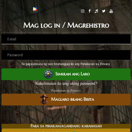
Mag log in / Magrehistro
Sa pagsisimula ng laro tinatanggap ko ang Patakaran sa Privacy.
Simulan ang Laro
Nakalimutan ko ang aking password?
Patakaran sa Privacy
Maglaro bilang Bisita
Para sa pinakamagandang karanasan