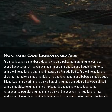
Naval Battle Game: Lumaban sa mga Alon
Ang mga labanan sa hukbong-dagat ay naging paksa ng maraming kuwento sa
buong kasaysayan, at ngayon ay maaari mong maranasan ang kaguluhang ito sa
aming online na larong pirata na tinatawag na Armada Battle. Ang online na larong
pirata ay nag-aalok sa mga manlalaro ng pagkakataong mangibabaw sa mga dagat.
Bilang kapitan ng sarili mong barko, harapin ang mga armada ng kaaway, makisali
sa mga madiskarteng labanan sa hukbong dagat at umakyat sa tugatog ng
karanasan sa paglalaro ng labanan sa barko. Sinusubukan ng mga larong naval
warfare ang iyong diskarte at mabilis na mga kasanayan sa paggawa ng desisyon
habang pinapataas ang antas ng iyong adrenaline sa real-time na labanan.
Ship Battle Game: Oras para Maging Admiral