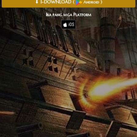
⬇ I-DOWNLOAD
(
)
Android
Iba pang mga Platform
iOS