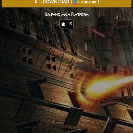
⬇ I-DOWNLOAD
(
)
Android
Iba pang mga Platform
iOS