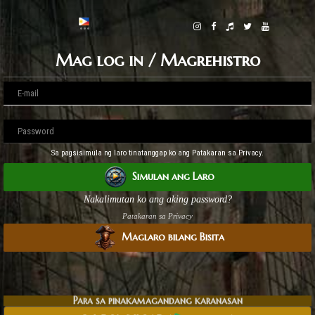
Mag log in / Magrehistro
Sa pagsisimula ng laro tinatanggap ko ang Patakaran sa Privacy.
Simulan ang Laro
Nakalimutan ko ang aking password?
Patakaran sa Privacy
Maglaro bilang Bisita
Para sa pinakamagandang karanasan