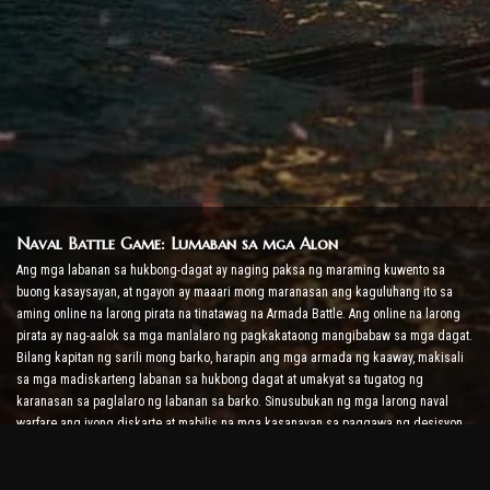
Naval Battle Game: Lumaban sa mga Alon
Ang mga labanan sa hukbong-dagat ay naging paksa ng maraming kuwento sa
buong kasaysayan, at ngayon ay maaari mong maranasan ang kaguluhang ito sa
aming online na larong pirata na tinatawag na Armada Battle. Ang online na larong
pirata ay nag-aalok sa mga manlalaro ng pagkakataong mangibabaw sa mga dagat.
Bilang kapitan ng sarili mong barko, harapin ang mga armada ng kaaway, makisali
sa mga madiskarteng labanan sa hukbong dagat at umakyat sa tugatog ng
karanasan sa paglalaro ng labanan sa barko. Sinusubukan ng mga larong naval
warfare ang iyong diskarte at mabilis na mga kasanayan sa paggawa ng desisyon
habang pinapataas ang antas ng iyong adrenaline sa real-time na labanan.
Ship Battle Game: Oras para Maging Admiral