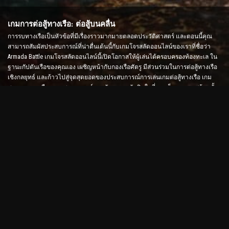
เกมการต่อสู้ทางเรือ: ต่อสู้บนคลื่น
การรบทางเรือเป็นหัวข้อที่มีเรื่องราวมากมายตลอดประวัติศาสตร์ และตอนนี้คุณ
สามารถสัมผัสประสบการณ์ที่น่าตื่นเต้นนี้กับเกมโจรสลัดออนไลน์ของเราที่ชื่อว่า
Armada Battle เกมโจรสลัดออนไลน์นี้เปิดโอกาสให้ผู้เล่นได้ครอบครองท้องทะเล ใน
ฐานะกัปตันเรือของคุณเอง เผชิญหน้ากับกองเรือศัตรู มีส่วนร่วมในการต่อสู้ทางเรือ
เชิงกลยุทธ์ และก้าวไปสู่จุดสุดยอดของประสบการณ์การเล่นเกมต่อสู้ทางเรือ เกม
สงครามทางเรือจะทดสอบกลยุทธ์และทักษะการตัดสินใจที่รวดเร็วของคุณพร้อมทั้ง
เพิ่มระดับอะดรีนาลีนของคุณด้วยการต่อสู้แบบเรียลไทม์
เกม Ship Battle: ถึงเวลาเป็นพลเรือเอก
ในเกม Ship Battle นี้ ผู้เล่นจะควบคุมเรือรบของตนเองและเข้าโจมตีกองเรือของศัตรู
ผู้เล่นสามารถอัพเกรดเรือ เพิ่มอาวุธและชุดเกราะใหม่ และฝึกลูกเรือได้ เกมโจรสลัด
ออนไลน์นี้ปล่อยให้คุณมีหน้าที่รับผิดชอบของพลเรือเอก ใช้สติปัญญาทางยุทธวิธีเพื่อ
ทำลายศัตรูของคุณและกลายเป็นกัปตันแห่งท้องทะเลที่ทรงพลังที่สุด
เกมโจรสลัดออนไลน์: ออกเดินทางเพื่อการผจญภัย
เพื่อให้ประสบความสำเร็จในเกมโจรสลัดออนไลน์ ไม่เพียงแต่ต้องใช้กลยุทธ์การต่อสู้
เท่านั้น แต่ยังต้องใช้ทักษะในการสำรวจและการทูตด้วย ใน Armada Battle โจรสลัด
สามารถออกล่าสมบัติ ค้นพบเกาะที่สูญหาย และสร้างพันธมิตรกับโจรสลัดคนอื่น ๆ
ความหลากหลายนี้มอบประสบการณ์การเล่นเกมในวงกว้างที่ดึงดูดผู้เล่นทุกประเภท
เกมโจรสลัดออนไลน์และกราฟิกขั้นสูง