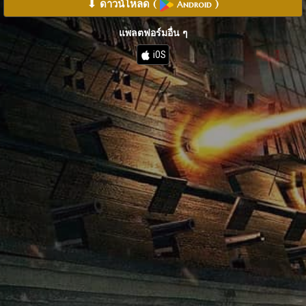
⬇ ดาวน์โหลด
(
)
Android
แพลตฟอร์มอื่น ๆ
iOS