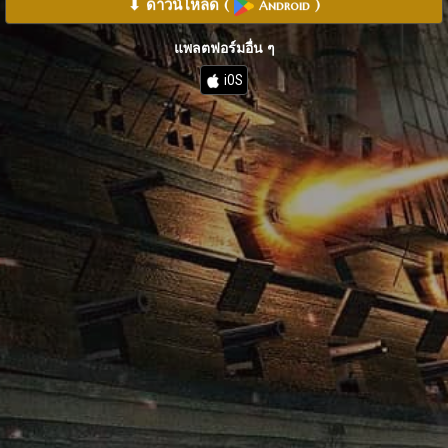
⬇ ดาวน์โหลด
(
)
Android
แพลตฟอร์มอื่น ๆ
iOS