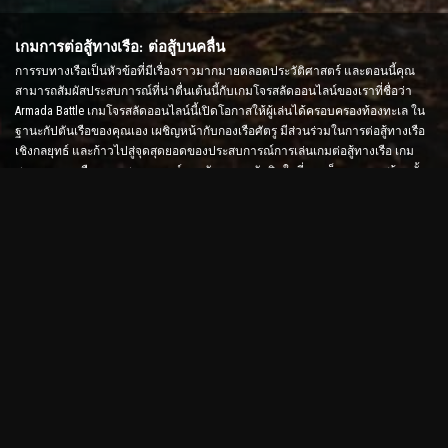
เกมการต่อสู้ทางเรือ: ต่อสู้บนคลื่น
การรบทางเรือเป็นหัวข้อที่มีเรื่องราวมากมายตลอดประวัติศาสตร์ และตอนนี้คุณ
สามารถสัมผัสประสบการณ์ที่น่าตื่นเต้นนี้กับเกมโจรสลัดออนไลน์ของเราที่ชื่อว่า
Armada Battle เกมโจรสลัดออนไลน์นี้เปิดโอกาสให้ผู้เล่นได้ครอบครองท้องทะเล ใน
ฐานะกัปตันเรือของคุณเอง เผชิญหน้ากับกองเรือศัตรู มีส่วนร่วมในการต่อสู้ทางเรือ
เชิงกลยุทธ์ และก้าวไปสู่จุดสุดยอดของประสบการณ์การเล่นเกมต่อสู้ทางเรือ เกม
สงครามทางเรือจะทดสอบกลยุทธ์และทักษะการตัดสินใจที่รวดเร็วของคุณพร้อมทั้ง
เพิ่มระดับอะดรีนาลีนของคุณด้วยการต่อสู้แบบเรียลไทม์
เกม Ship Battle: ถึงเวลาเป็นพลเรือเอก
ในเกม Ship Battle นี้ ผู้เล่นจะควบคุมเรือรบของตนเองและเข้าโจมตีกองเรือของศัตรู
ผู้เล่นสามารถอัพเกรดเรือ เพิ่มอาวุธและชุดเกราะใหม่ และฝึกลูกเรือได้ เกมโจรสลัด
ออนไลน์นี้ปล่อยให้คุณมีหน้าที่รับผิดชอบของพลเรือเอก ใช้สติปัญญาทางยุทธวิธีเพื่อ
ทำลายศัตรูของคุณและกลายเป็นกัปตันแห่งท้องทะเลที่ทรงพลังที่สุด
เกมโจรสลัดออนไลน์: ออกเดินทางเพื่อการผจญภัย
เพื่อให้ประสบความสำเร็จในเกมโจรสลัดออนไลน์ ไม่เพียงแต่ต้องใช้กลยุทธ์การต่อสู้
เท่านั้น แต่ยังต้องใช้ทักษะในการสำรวจและการทูตด้วย ใน Armada Battle โจรสลัด
สามารถออกล่าสมบัติ ค้นพบเกาะที่สูญหาย และสร้างพันธมิตรกับโจรสลัดคนอื่น ๆ
ความหลากหลายนี้มอบประสบการณ์การเล่นเกมในวงกว้างที่ดึงดูดผู้เล่นทุกประเภท
เกมโจรสลัดออนไลน์และกราฟิกขั้นสูง