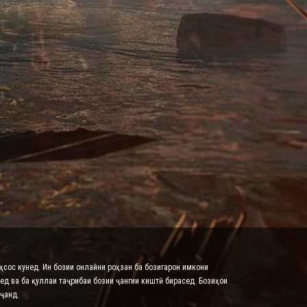
эҳсос кунед. Ин бозии онлайни роҳзан ба бозигарон имкони
ед ва ба қуллаи таҷрибаи бозии ҷангии киштӣ бирасед. Бозиҳои
ҷанд.