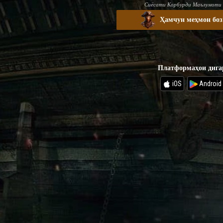
Сиёсати Корбурди Маълумоти
Ҳамчун меҳмон боз
Платформаҳои дига
iOS
Android