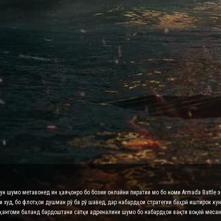
нун шумо метавонед ин ҳаяҷонро бо бозии онлайни пиратии мо бо номи Armada Battle 
худ, бо флотҳои душман рӯ ба рӯ шавед, дар набардҳои стратегии баҳрӣ иштирок кун
 ҳангоми баланд бардоштани сатҳи адреналини шумо бо набардҳои вақти воқеӣ месан