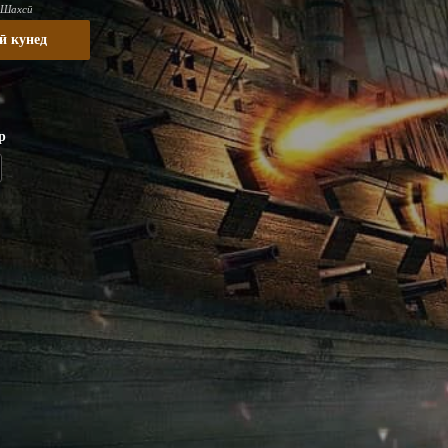
 Шахсӣ
ӣ кунед
р