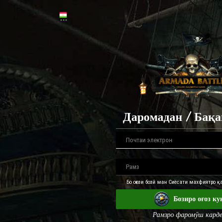
Даромадан / Бақ
Бо оғози бозӣ ман Сиёсати махфиятро 
Бозиро оғоз ку
Рамзро фаромӯш кард