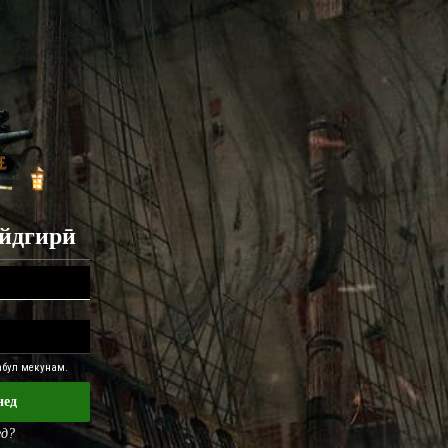
айдгирӣ
қабул мекунам.
нед
ед?