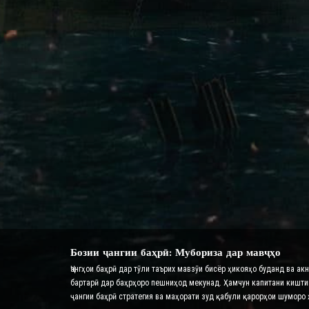
Бозии ҷангии баҳрӣ: Мубориза дар мавҷҳо
Ҷангҳои баҳрӣ дар тӯли таърих мавзӯи бисёр ҳикояҳо буданд ва ак
бартарӣ дар баҳрҳоро пешниҳод мекунад. Ҳамчун капитани киштии 
ҷангии баҳрӣ стратегия ва маҳорати зуд қабули қарорҳои шуморо