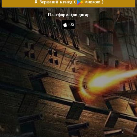
⬇ Зеркашӣ кунед
(
)
Android
Платформаҳои дигар
iOS