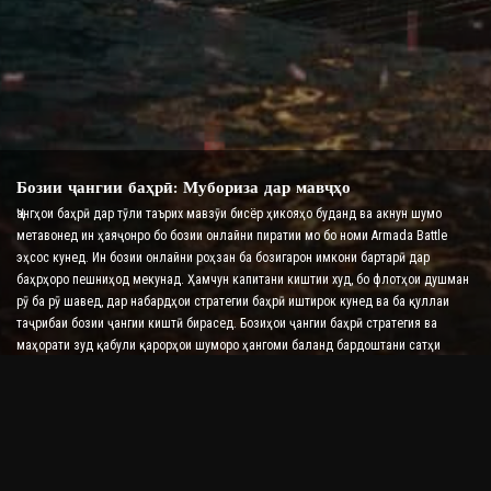
Бозии ҷангии баҳрӣ: Мубориза дар мавҷҳо
Ҷангҳои баҳрӣ дар тӯли таърих мавзӯи бисёр ҳикояҳо буданд ва акнун шумо
метавонед ин ҳаяҷонро бо бозии онлайни пиратии мо бо номи Armada Battle
эҳсос кунед. Ин бозии онлайни роҳзан ба бозигарон имкони бартарӣ дар
баҳрҳоро пешниҳод мекунад. Ҳамчун капитани киштии худ, бо флотҳои душман
рӯ ба рӯ шавед, дар набардҳои стратегии баҳрӣ иштирок кунед ва ба қуллаи
таҷрибаи бозии ҷангии киштӣ бирасед. Бозиҳои ҷангии баҳрӣ стратегия ва
маҳорати зуд қабули қарорҳои шуморо ҳангоми баланд бардоштани сатҳи
адреналини шумо бо набардҳои вақти воқеӣ месанҷанд.
Бозии ҷангии киштӣ: Вақти он расидааст, ки адмирал
шавед
Дар ин бозии ҷангии киштӣ, бозигарон ба киштиҳои ҷангии худ фармон
медиҳанд ва армадаҳои душманро мегиранд. Бозингарон метавонанд киштиҳои
худро такмил диҳанд, силоҳ ва зиреҳҳои нав илова кунанд ва экипажҳои худро