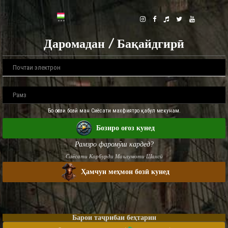
Даромадан / Бақайдгирӣ
Бо оғози бозӣ ман Сиёсати махфиятро қабул мекунам.
Бозиро оғоз кунед
Рамзро фаромӯш кардед?
Сиёсати Корбурди Маълумоти Шахсӣ
Ҳамчун меҳмон бозӣ кунед
Барои таҷрибаи беҳтарин