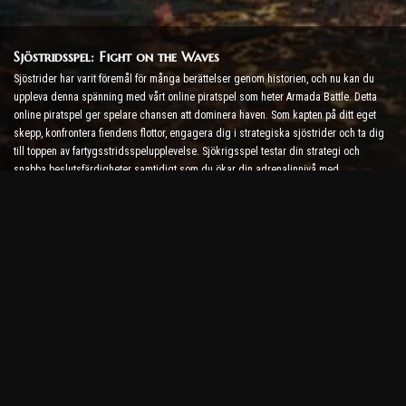
Sjöstridsspel: Fight on the Waves
Sjöstrider har varit föremål för många berättelser genom historien, och nu kan du
uppleva denna spänning med vårt online piratspel som heter Armada Battle. Detta
online piratspel ger spelare chansen att dominera haven. Som kapten på ditt eget
skepp, konfrontera fiendens flottor, engagera dig i strategiska sjöstrider och ta dig
till toppen av fartygsstridsspelupplevelse. Sjökrigsspel testar din strategi och
snabba beslutsfärdigheter samtidigt som du ökar din adrenalinnivå med
realtidsstrider.
Ship Battle Game: Dags att bli amiral
I detta Ship Battle Game befaller spelare sina egna krigsskepp och tar sig an
fiendens armadas. Spelare kan uppgradera sina skepp, lägga till nya vapen och
rustningar och träna sina besättningar. Detta online piratspel lämnar dig med ansvar
som en amiral. Använd taktisk intelligens för att förstöra dina fiender och bli den
mäktigaste kaptenen på haven.
Piratspel online: Segel för äventyr
För att bli framgångsrik i piratspel online krävs inte bara stridsstrategier utan även
utforsknings- och diplomatiska färdigheter. I Armada Battle kan pirater gå på
skattjakt, upptäcka förlorade öar och bilda allianser med andra pirater. Denna
mångfald ger en bred spelupplevelse som tilltalar alla typer av spelare.