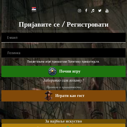
Пријавите се / Регистровати
Покретањем игре прихватам Политику приватности.
Почни игру
Заборавио сам лозинку?
Правила о приватности
Играти као гост
За најбоље искуство