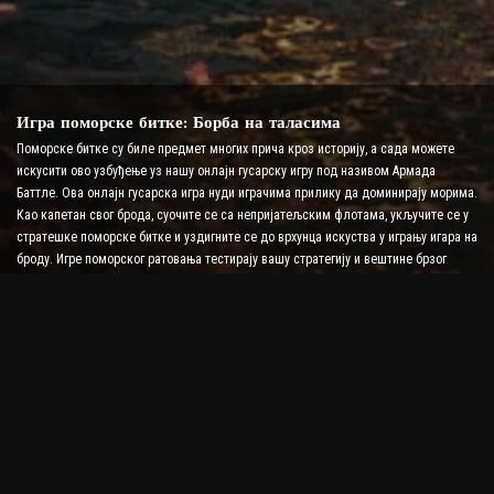
Игра поморске битке: Борба на таласима
Поморске битке су биле предмет многих прича кроз историју, а сада можете
искусити ово узбуђење уз нашу онлајн гусарску игру под називом Армада
Баттле. Ова онлајн гусарска игра нуди играчима прилику да доминирају морима.
Као капетан свог брода, суочите се са непријатељским флотама, укључите се у
стратешке поморске битке и уздигните се до врхунца искуства у игрању игара на
броду. Игре поморског ратовања тестирају вашу стратегију и вештине брзог
доношења одлука док повећавате ниво адреналина уз борбу у реалном
времену.
Игра бродске битке: Време је да постанете адмирал
У овој игри бродске битке, играчи командују сопственим ратним бродовима и
преузимају непријатељске армаде. Играчи могу надоградити своје бродове,
додати ново оружје и оклоп и обучити своју посаду. Ова онлајн пиратска игра
оставља вам одговорности адмирала. Користите тактичку интелигенцију да
уништите своје непријатеље и постанете најмоћнији капетан мора.
Пиратска игра на мрежи: Заплови за авантуру