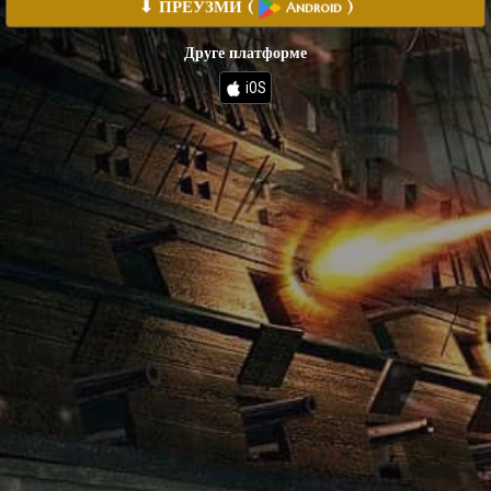
⬇ ПРЕУЗМИ
(
)
Android
Друге платформе
iOS