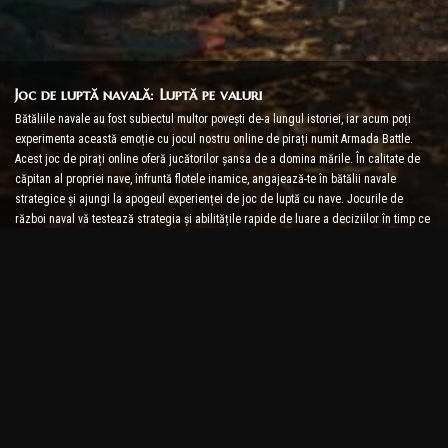
Joc de luptă navală: Luptă pe valuri
Bătăliile navale au fost subiectul multor povești de-a lungul istoriei, iar acum poți
experimenta această emoție cu jocul nostru online de pirați numit Armada Battle.
Acest joc de pirați online oferă jucătorilor șansa de a domina mările. În calitate de
căpitan al propriei nave, înfruntă flotele inamice, angajează-te în bătălii navale
strategice și ajungi la apogeul experienței de joc de luptă cu nave. Jocurile de
război naval vă testează strategia și abilitățile rapide de luare a deciziilor în timp ce
vă cresc nivelul de adrenalină cu luptă în timp real.
Joc de luptă cu nave: E timpul să devii amiral
În acest joc de luptă cu nave, jucătorii își comandă propriile nave de război și
înfruntă armatele inamice. Jucătorii își pot îmbunătăți navele, pot adăuga noi arme și
armuri și își pot antrena echipajele. Acest joc de pirați online vă lasă cu
responsabilitățile unui amiral. Folosește inteligența tactică pentru a-ți distruge
inamicii și a deveni cel mai puternic căpitan al mărilor.
Joc online de pirați: Pune-ți drumul spre aventură
Pentru a avea succes în jocurile de pirați online, sunt necesare nu numai strategii de
luptă, ci și abilități de explorare și diplomație. În Armada Battle, pirații pot merge la