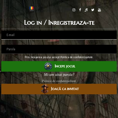
Log in / Inregistreaza-te
Prin începerea jocului accept Politica de confidențialitate.
Incepe jocul
Mi-am uitat parola?
Politica de confidențialitate
Joacă ca invitat