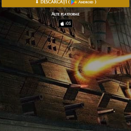
⬇ DESCĂRCAȚI
(
)
Android
Alte platforme
iOS