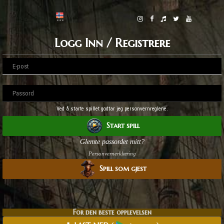
Logg Inn / Registrere
Ved å starte spillet godtar jeg personvernreglene.
Start spill
Glemte passordet mitt?
Personvernerklæring
Spill som gjest
For den beste opplevelsen