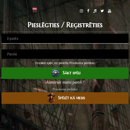
Pieslēgties / Reģistrēties
Uzsākot spēli, es piekrītu Privātuma politikai.
Sākt spēli
Aizmirsāt manu paroli?
Privātuma politika
Spēlēt kā viesis