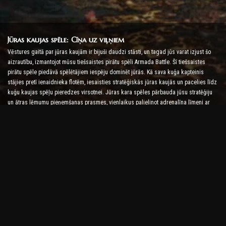
Jūras kaujas spēle: Cīņa uz viļņiem
Vēstures gaitā par jūras kaujām ir bijuši daudzi stāsti, un tagad jūs varat izjust šo
aizrautību, izmantojot mūsu tiešsaistes pirātu spēli Armada Battle. Šī tiešsaistes
pirātu spēle piedāvā spēlētājiem iespēju dominēt jūrās. Kā sava kuģa kapteinis
stājies pretī ienaidnieka flotēm, iesaisties stratēģiskās jūras kaujās un pacelies līdz
kuģu kaujas spēļu pieredzes virsotnei. Jūras kara spēles pārbauda jūsu stratēģiju
un ātras lēmumu pieņemšanas prasmes, vienlaikus palielinot adrenalīna līmeni ar
reāllaika cīņu.
Kuģu kaujas spēle: laiks kļūt par admirāli
Šajā Kuģu kaujas spēlē spēlētāji komandē savus karakuģus un uzņem ienaidnieka
armadas. Spēlētāji var uzlabot savus kuģus, pievienot jaunus ieročus un bruņas, kā
arī apmācīt savas komandas. Šī tiešsaistes pirātu spēle uzliek jums admirāļa
pienākumus. Izmantojiet taktisko izlūkošanu, lai iznīcinātu savus ienaidniekus un
kļūtu par spēcīgāko jūras kapteini.
Tiešsaistes pirātu spēle: Set Sail for Adventure
Lai gūtu panākumus tiešsaistes pirātu spēlēs, ir nepieciešamas ne tikai cīņas
stratēģijas, bet arī izpētes un diplomātijas prasmes. Armadas kaujā pirāti var doties
dārgumu meklējumos, atklāt pazaudētas salas un veidot alianses ar citiem pirātiem.