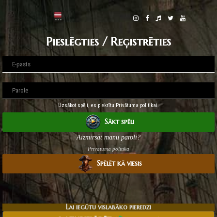
Pieslēgties / Reģistrēties
Uzsākot spēli, es piekrītu Privātuma politikai.
Sākt spēli
Aizmirsāt manu paroli?
Privātuma politika
Spēlēt kā viesis
Lai iegūtu vislabāko pieredzi