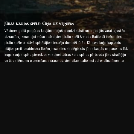
Jūras kaujas spēle: Cīņa uz viļņiem
Vēstures gaitā par jūras kaujām ir bijuši daudzi stāsti, un tagad jūs varat izjust šo
aizrautību, izmantojot mūsu tiešsaistes pirātu spēli Armada Battle. Šī tiešsaistes
pirātu spēle piedāvā spēlētājiem iespēju dominēt jūrās. Kā sava kuģa kapteinis
stājies pretī ienaidnieka flotēm, iesaisties stratēģiskās jūras kaujās un pacelies līdz
kuģu kaujas spēļu pieredzes virsotnei. Jūras kara spēles pārbauda jūsu stratēģiju
un ātras lēmumu pieņemšanas prasmes, vienlaikus palielinot adrenalīna līmeni ar
reāllaika cīņu.
Kuģu kaujas spēle: laiks kļūt par admirāli
Šajā Kuģu kaujas spēlē spēlētāji komandē savus karakuģus un uzņem ienaidnieka
armadas. Spēlētāji var uzlabot savus kuģus, pievienot jaunus ieročus un bruņas, kā
arī apmācīt savas komandas. Šī tiešsaistes pirātu spēle uzliek jums admirāļa
pienākumus. Izmantojiet taktisko izlūkošanu, lai iznīcinātu savus ienaidniekus un
kļūtu par spēcīgāko jūras kapteini.
Tiešsaistes pirātu spēle: Set Sail for Adventure
Lai gūtu panākumus tiešsaistes pirātu spēlēs, ir nepieciešamas ne tikai cīņas
stratēģijas, bet arī izpētes un diplomātijas prasmes. Armadas kaujā pirāti var doties
dārgumu meklējumos, atklāt pazaudētas salas un veidot alianses ar citiem pirātiem.