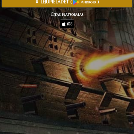
⬇ LEJUPIELĀDĒT
(
)
Android
Citas platformas
iOS