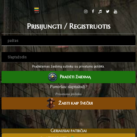
Prisijungti / Registruotis
Pradėdamas žaidimą sutinku su privatumo politika.
Pradėti žaidimą
Pamiršau slaptažodį?
Privatumo politika
Žaisti kaip švečiui
Geriausiai patirčiai