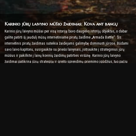
Karinio jūrų laivyno mūšio žaidimas: Kova ant bangų
Karinio jūrų laivyno mūšiai per visą istoriją buvo daugelio istorijų objektas, o dabar
galite patirti šį jaudulį mūsų internetiniame piratų žaidime „Armada Battle“. Šis
internetinis piratų žaidimas suteikia žaidėjams galimybę dominuoti jūrose. Būdami
savo laivo kapitonu, susigaukite su priešo laivynais, įsitraukite į strateginius jūrų
mūšius ir pakilkite į laivų kovinių žaidimų patirties viršūnę. Karinio jūrų laivyno
žaidimai patikrina jūsų strategiją ir greito sprendimų priėmimo įgūdžius, tuo pačiu
padidindami adrenalino lygį kovojant realiuoju laiku.
Laivų mūšio žaidimas: laikas tapti admirolu
Šiame laivų mūšio žaidime žaidėjai vadovauja savo karo laivams ir kovoja su priešo
armadomis. Žaidėjai gali atnaujinti savo laivus, pridėti naujų ginklų ir šarvų bei
mokyti savo įgulas. Šis internetinis piratų žaidimas palieka jums admirolo pareigas.
Pasinaudokite taktine žvalgyba, kad sunaikintumėte savo priešus ir taptumėte
galingiausiu jūrų kapitonu.
Internetinis piratų žaidimas: Set Sail for Adventure
Norint sėkmingai žaisti internetiniuose piratų žaidimuose, reikia ne tik kovos
strategijų, bet ir tyrinėjimo bei diplomatijos įgūdžių. Armados mūšyje piratai gali
ieškoti lobių, atrasti prarastas salas ir sudaryti sąjungas su kitais piratais. Ši įvairovė