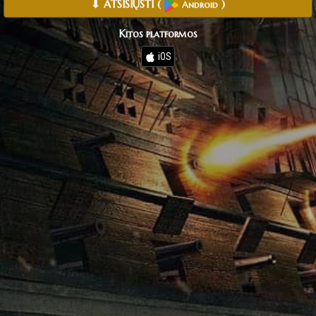
⬇ ATSISIŲSTI
(
)
Android
Kitos platformos
iOS