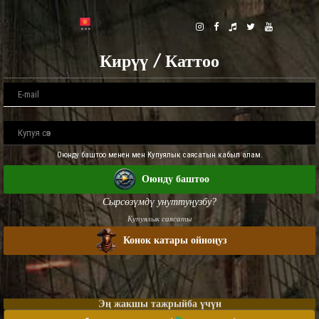
Кирүү / Каттоо
Оюнду баштоо менен мен Купуялык саясатын кабыл алам.
Оюнду баштоо
Сырсөзүмдү унуттуңузбу?
Купуялык саясаты
Конок катары ойноңуз
Эң жакшы тажрыйба үчүн