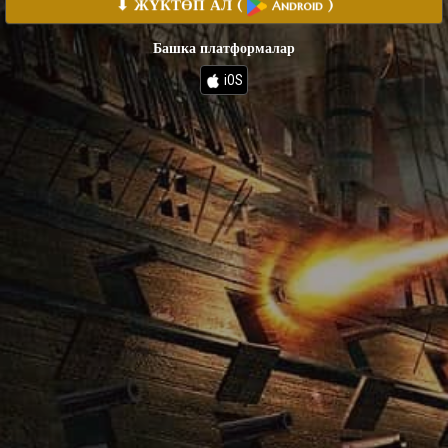
⬇ ЖҮКТӨП АЛ
(
)
Android
Башка платформалар
iOS