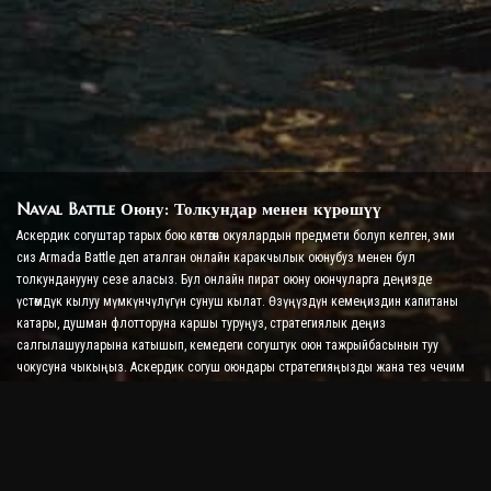
Naval Battle Оюну: Толкундар менен күрөшүү
Аскердик согуштар тарых бою көптөгөн окуялардын предмети болуп келген, эми
сиз Armada Battle деп аталган онлайн каракчылык оюнубуз менен бул
толкунданууну сезе аласыз. Бул онлайн пират оюну оюнчуларга деңизде
үстөмдүк кылуу мүмкүнчүлүгүн сунуш кылат. Өзүңүздүн кемеңиздин капитаны
катары, душман флотторуна каршы туруңуз, стратегиялык деңиз
салгылашууларына катышып, кемедеги согуштук оюн тажрыйбасынын туу
чокусуна чыкыңыз. Аскердик согуш оюндары стратегияңызды жана тез чечим
кабыл алуу жөндөмүңүздү сынайт, ошол эле учурда реалдуу убакыт режиминде
согушуу менен адреналин деңгээлин жогорулатат.
Ship Battle Оюну: Адмирал болууга убакыт келди
Бул Ship Battle Оюнунда оюнчулар өздөрүнүн согуштук кемелерине буйрук беришет
жана душмандын армадаларын алышат. Оюнчулар кемелерин жаңыртып,