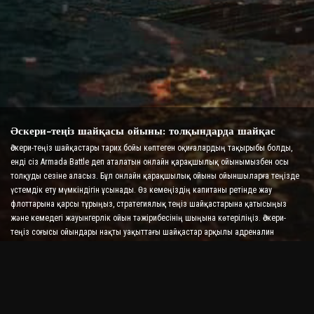
Әскери-теңіз шайқасы ойыны: толқындарда шайқас
Әскери-теңіз шайқастары тарих бойы көптеген оқиғалардың тақырыбы болды,
енді сіз Armada Battle деп аталатын онлайн қарақшылық ойынымызбен осы
толқуды сезіне аласыз. Бұл онлайн қарақшылық ойыны ойыншыларға теңізде
үстемдік ету мүмкіндігін ұсынады. Өз кемеңіздің капитаны ретінде жау
флоттарына қарсы тұрыңыз, стратегиялық теңіз шайқастарына қатысыңыз
және кемедегі жауынгерлік ойын тәжірибесінің шыңына көтеріліңіз. Әскери-
теңіз соғысы ойындары нақты уақыттағы шайқастар арқылы адреналин
деңгейіңізді арттыра отырып, стратегияңызды және жылдам шешім қабылдау
дағдыларыңызды тексереді.
Кеме шайқасы ойыны: адмирал болудың уақыты
Бұл «Кеме шайқасы» ойынында ойыншылар өздерінің әскери кемелерін
басқарады және жау армадаларын алады. Ойыншылар кемелерін жаңартып,