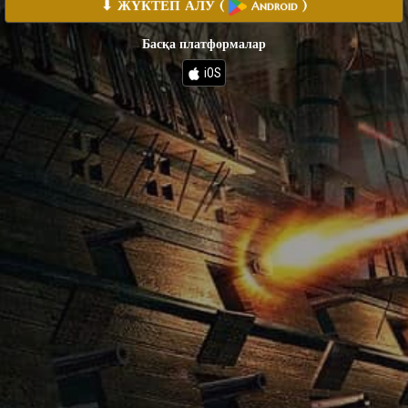
⬇ ЖҮКТЕП АЛУ
(
)
Android
Басқа платформалар
iOS