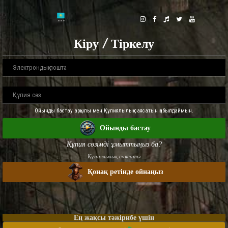
Кіру / Тіркелу
Ойынды бастау арқылы мен Құпиялылық саясатын қабылдаймын.
Ойынды бастау
Құпия сөзімді ұмыттыңыз ба?
Құпиялылық саясаты
Қонақ ретінде ойнаңыз
Ең жақсы тәжірибе үшін