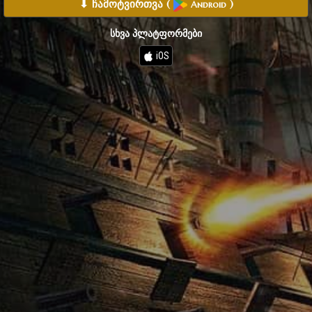
⬇ ჩამოტვირთვა
(
)
Android
სხვა პლატფორმები
iOS