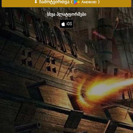
⬇ ჩამოტვირთვა
(
)
Android
სხვა პლატფორმები
iOS