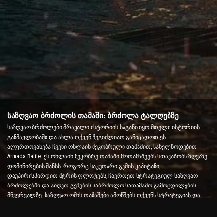
საზღვაო ბრძოლის თამაში: ბრძოლა ტალღებზე
საზღვაო ბრძოლები მრავალი ისტორიის საგანი იყო მთელი ისტორიის
განმავლობაში და ახლა თქვენ შეგიძლიათ განიცადოთ ეს
აღფრთოვანება ჩვენი ონლაინ მეკობრული თამაშით, სახელწოდებით
Armada Battle. ეს ონლაინ მეკობრე თამაში მოთამაშეებს სთავაზობს ზღვაზე
დომინირების შანსს. როგორც საკუთარი გემის კაპიტანი,
დაუპირისპირდით მტრის ფლოტებს, ჩაერთეთ სტრატეგიულ საზღვაო
ბრძოლებში და აიღეთ გემების საბრძოლო სათამაშო გამოცდილების
მწვერვალზე. საზღვაო ომის თამაშები ამოწმებს თქვენს სტრატეგიას და
სწრაფი გადაწყვეტილების მიღების უნარს და ზრდის ადრენალინის
დონეს რეალურ დროში ბრძოლით.