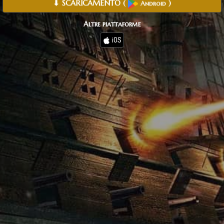
⬇ SCARICAMENTO
(
)
Android
Altre piattaforme
iOS