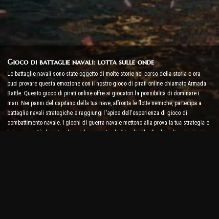
Gioco di battaglie navali: lotta sulle onde
Le battaglie navali sono state oggetto di molte storie nel corso della storia e ora
puoi provare questa emozione con il nostro gioco di pirati online chiamato Armada
Battle. Questo gioco di pirati online offre ai giocatori la possibilità di dominare i
mari. Nei panni del capitano della tua nave, affronta le flotte nemiche, partecipa a
battaglie navali strategiche e raggiungi l'apice dell'esperienza di gioco di
combattimento navale. I giochi di guerra navale mettono alla prova la tua strategia e
le tue capacità decisionali rapide aumentando il tuo livello di adrenalina con
combattimenti in tempo reale.
Gioco di battaglie navali: è ora di diventare un ammiraglio
In questo gioco di battaglie navali, i giocatori comandano le proprie navi da guerra e
affrontano le armate nemiche. I giocatori possono potenziare le proprie navi,
aggiungere nuove armi e armature e addestrare i propri equipaggi. Questo gioco
pirata online ti affida le responsabilità di un ammiraglio. Usa l'intelligenza tattica per
distruggere i tuoi nemici e diventare il più potente capitano dei mari.
Gioco di pirati online: salpa per l'avventura