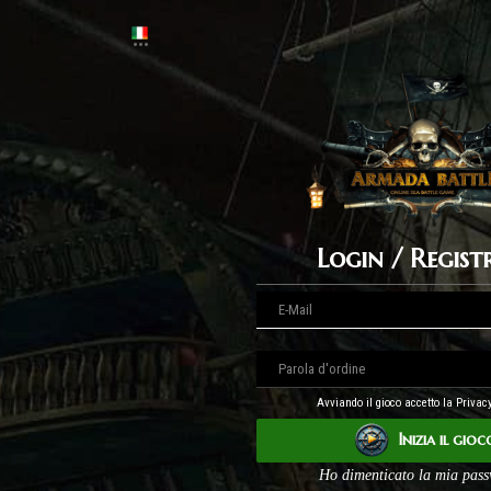
Login / Regist
Avviando il gioco accetto la Privacy
Inizia il gioc
Ho dimenticato la mia pas