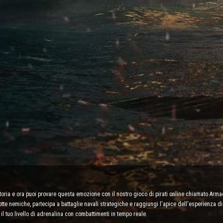
toria e ora puoi provare questa emozione con il nostro gioco di pirati online chiamato Armada 
flotte nemiche, partecipa a battaglie navali strategiche e raggiungi l'apice dell'esperienza 
il tuo livello di adrenalina con combattimenti in tempo reale.