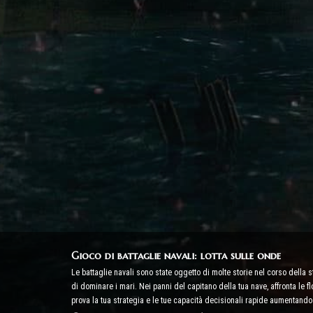
Gioco di battaglie navali: lotta sulle onde
Le battaglie navali sono state oggetto di molte storie nel corso della s
di dominare i mari. Nei panni del capitano della tua nave, affronta le 
prova la tua strategia e le tue capacità decisionali rapide aumentando 