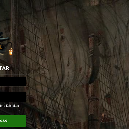
tar
ima Kebijakan
inan