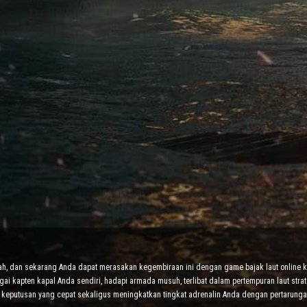
ah, dan sekarang Anda dapat merasakan kegembiraan ini dengan game bajak laut online ka
 kapten kapal Anda sendiri, hadapi armada musuh, terlibat dalam pertempuran laut str
 keputusan yang cepat sekaligus meningkatkan tingkat adrenalin Anda dengan pertarunga