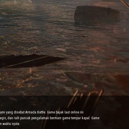
mi yang disebut Armada Battle. Game bajak laut online ini
ategis, dan raih puncak pengalaman bermain game tempur kapal. Game
n waktu nyata.