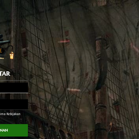
tar
ima Kebijakan
inan