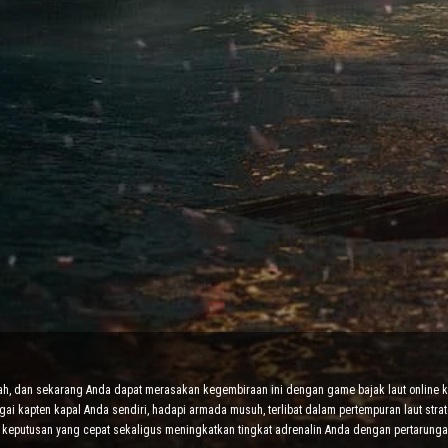
ah, dan sekarang Anda dapat merasakan kegembiraan ini dengan game bajak laut online ka
 kapten kapal Anda sendiri, hadapi armada musuh, terlibat dalam pertempuran laut str
 keputusan yang cepat sekaligus meningkatkan tingkat adrenalin Anda dengan pertarunga