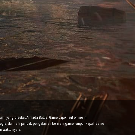
mi yang disebut Armada Battle. Game bajak laut online ini
ategis, dan raih puncak pengalaman bermain game tempur kapal. Game
n waktu nyata.