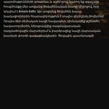
պատմությունների առարկա, և այժմ դուք կարող եք զգալ այս
հուզմունքը մեր առցանց ծովահենական խաղի միջոցով, որը
կոչվում է Armada Battle: Այս առցանց ծովահեն խաղը
խաղացողներին հնարավորություն է տալիս գերիշխել ծովերում:
Որպես ձեր սեփական նավի նավապետ, դիմակայեք թշնամու
նավատորմերին, ներգրավվեք ռազմավարական
ռազմածովային մարտերում և բարձրացեք նավի մարտական
խաղերի փորձի գագաթնակետին: Ծովային պատերազմի
խաղերը փորձարկում են ձեր ռազմավարությունը և արագ
որոշումներ կայացնելու հմտությունները՝ միաժամանակ
բարձրացնելով ձեր ադրենալինի մակարդակը իրական
ժամանակի մարտերի միջոցով:
Ship Battle Game. Ժամանակն է դառնալ ծովակալ
Այս Ship Battle խաղում խաղացողները ղեկավարում են իրենց
սեփական ռազմանավերը և բռնում թշնամու արմադաների
վրա: Խաղացողները կարող են արդիականացնել իրենց նավերը,
ավելացնել նոր զենքեր և զրահներ և մարզել իրենց
անձնակազմին: Այս առցանց ծովահեն խաղը ձեզ թողնում է
ծովակալի պարտականությունները: Օգտագործեք
մարտավարական հետախուզություն՝ ոչնչացնելու ձեր
թշնամիներին և դառնալու ծովերի ամենահզոր կապիտանը:
Օնլայն ծովահեն խաղ. Նավարկել արկածային