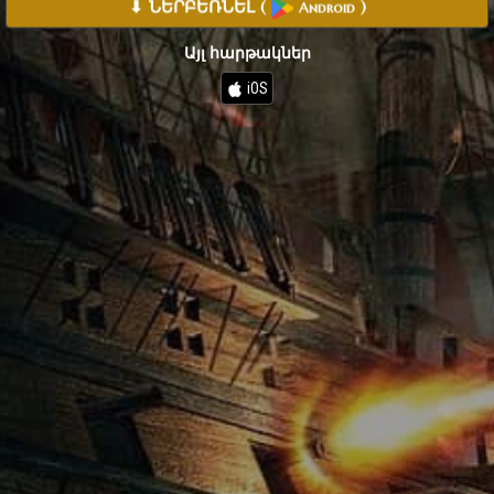
⬇ ՆԵՐԲԵՌՆԵԼ
(
)
Android
Այլ հարթակներ
iOS