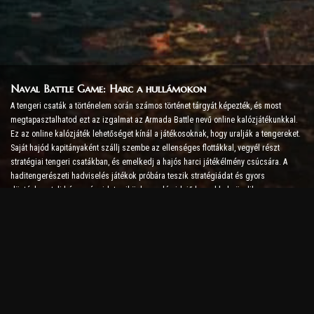
Naval Battle Game: Harc a hullámokon
A tengeri csaták a történelem során számos történet tárgyát képezték, és most
megtapasztalhatod ezt az izgalmat az Armada Battle nevű online kalózjátékunkkal.
Ez az online kalózjáték lehetőséget kínál a játékosoknak, hogy uralják a tengereket.
Saját hajód kapitányaként szállj szembe az ellenséges flottákkal, vegyél részt
stratégiai tengeri csatákban, és emelkedj a hajós harci játékélmény csúcsára. A
haditengerészeti hadviselés játékok próbára teszik stratégiádat és gyors
döntéshozatali képességeidet, miközben valós idejű harcokkal növelik az
adrenalinszintedet.
Hajócsata játék: Ideje admirálissá válni
Ebben a Hajócsata játékban a játékosok saját hadihajóikat irányítják, és ellenséges
armadákkal küzdenek meg. A játékosok frissíthetik hajóikat, új fegyvereket és
páncélokat adhatnak hozzá, és kiképezhetik a legénységüket. Ez az online
kalózjáték egy admirális felelősségét bízza rád. Használja taktikai intelligenciáját,
hogy elpusztítsa ellenségeit, és légy a tengerek legerősebb kapitánya.
Online Kalózjáték: Set Sail for Adventure