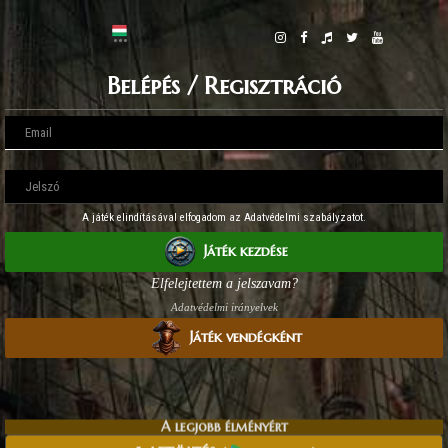
Belépés / Regisztráció
A játék elindításával elfogadom az Adatvédelmi szabályzatot.
Játék kezdése
Elfelejtettem a jelszavam?
Adatvédelmi irányelvek
Játék vendégként
A legjobb élményért