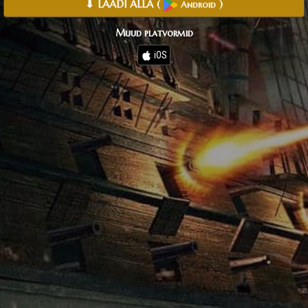
⬇ LAADI ALLA
(
)
Android
Muud platvormid
iOS