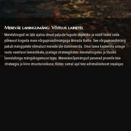
Mereväe lahingumäng: Võitlus lainetel
Merelahingud on läbi ajaloo olnud paljude lugude objektiks ja nüüd saate seda
põnevust kogeda meie võrgupiraadimänguga Armada Battle. See võrgupiraadimäng
pakub mängijatele võimalust merede üle domineerida. Oma laeva kaptenina astuge
vastu vaenlase laevastikele, osalege strateegilistes merelahingutes ja tõuske
laevalahingu mängukogemuse tippu. Mereväesõjamängud panevad proovile teie
strateegia ja kiire otsustusoskuse, tõstes samal ajal teie adrenaliinitaset reaalajas
võitlusega.
Laevalahingumäng: aeg saada admiraliks
Selles laevalahingumängus juhivad mängijad oma sõjalaevu ja võtavad vastu
vaenlase armaad. Mängijad saavad oma laevu täiustada, lisada uusi relvi ja
soomust ning treenida oma meeskondi. See võrgupiraadimäng jätab teile admirali
kohustused. Kasutage taktikalist luuret, et hävitada oma vaenlased ja saada kõige
võimsamaks merekapteniks.
Interneti-piraadimäng: Seit Sail for Adventure
Et olla edukas võrgupiraadimängudes, pole vaja mitte ainult võitlusstrateegiaid, vaid
ka uurimis- ja diplomaatiaoskusi. Armada lahingus saavad piraadid minna