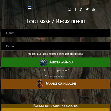
Logi sisse / Registreeri
Mängu alustades nõustun privaatsuspoliitikaga.
Alusta mängu
Unustasin parooli?
Privaatsuspoliitika
Mängi kui külaline
Parima kogemuse saamiseks