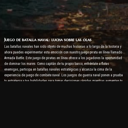
Juego de batalla naval: lucha sobre las olas
Las batallas navales han sido objeto de muchas historias a lo largo de la historia y
ahora puedes experimentar esta emoción con nuestro juego pirata en línea llamado
Armada Battle. Este juego de piratas en línea ofrece a los jugadores la oportunidad
de dominar los mares. Como capitán de tu propio barco, enfréntate a flotas
enemigas, participa en batallas navales estratégicas y alcanza la cima de la
experiencia de juego de combate naval. Los juegos de guerra naval ponen a prueba
tu estrategia y tus habilidades para tomar decisiones rápidas mientras aumentan tu
nivel de adrenalina con combates en tiempo real.
Juego de batalla de barcos: es hora de convertirse en
almirante
En este juego de batalla de barcos, los jugadores comandan sus propios buques de
guerra y se enfrentan a armadas enemigas. Los jugadores pueden mejorar sus
barcos, agregar nuevas armas y armaduras y entrenar a sus tripulaciones. Este
juego de piratas en línea te deja con las responsabilidades de un almirante. Usa la
inteligencia táctica para destruir a tus enemigos y conviértete en el capitán de los