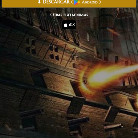
⬇ DESCARGAR
(
)
Android
Otras plataformas
iOS